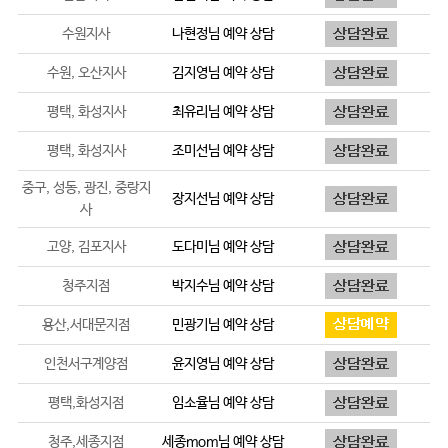
수원지사
나현정
님 예약 상담
수원, 오산지사
김지영
님 예약 상담
평택, 화성지사
최유리
님 예약 상담
평택, 화성지사
조미선
님 예약 상담
중구, 성동, 광진, 중랑지
장지선
님 예약 상담
사
고양, 김포지사
도다미
님 예약 상담
청주지점
박지수
님 예약 상담
용산,서대문지점
민광기
님 예약 상담
인천서구계양점
윤지영
님 예약 상담
평택,화성지점
임소율
님 예약 상담
청주,세종지점
세종mom
님 예약 상담