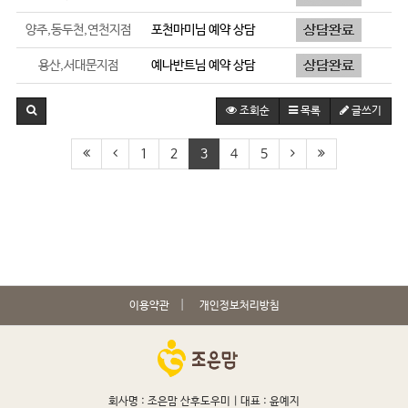
양주,동두천,연천지점
포천마미
님 예약 상담
용산,서대문지점
예나반트
님 예약 상담
조회순
목록
글쓰기
1
2
3
4
5
이용약관
개인정보처리방침
회사명 : 조은맘 산후도우미 |
대표 : 윤예지