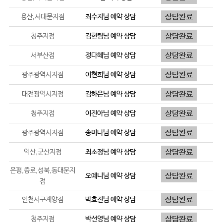
용산,서대문지점
최수지
님 예약 상담
청주지점
김현림
님 예약 상담
서부산점
정다혜
님 예약 상담
광주광역시지점
이현희
님 예약 상담
대전광역시지점
김하은
님 예약 상담
청주지점
이진아
님 예약 상담
광주광역시지점
송미나
님 예약 상담
익산,군산지점
최소정
님 예약 상담
은평,종로,성북,동대문지
오예니
님 예약 상담
점
인천서구계양점
박효진
님 예약 상담
청주지점
박선영
님 예약 상담