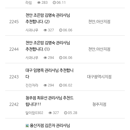
라임
283
06.11
천안 조은맘 김명숙 관리사님
2245
추천합니다.(2)
천안,아산지점
사과나무
327
06.06
천안 조은맘 김명숙 관리사님
2244
추천합니다.(1)
천안,아산지점
사과나무
294
06.06
대구 임명옥 관리사님 추천합니
2243
다
대구광역시지점
진진자라
294
06.02
청주점 최유선 관리사님 추천드
2242
립니다!!!
청주지점
달이맘0302
327
05.28
용산지점 김은자 관리사님