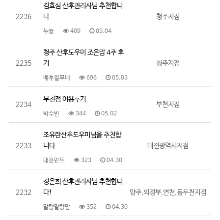
김효심 산후관리사님 추천합니
2236
다
청주지점
뉴늉
409
05.04
청주 산후도우미 조은맘 4주 후
2235
기
청주지점
배추열무네
696
05.03
부천점 이용후기
2234
부천지점
박수빈
344
05.02
조유란산후도우미님을 추천합
2233
니다
대전광역시지점
대흥만두
323
04.30
정은희 산후관리사님 추천합니
2232
다!
양주,의정부,연천,동두천지점
말랑말랑맘
352
04.30