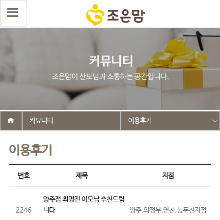
커뮤니티
이용후기
이용후기
번호
제목
지점
양주점 최명진 이모님 추천드립
2246
니다.
양주,의정부,연천,동두천지점