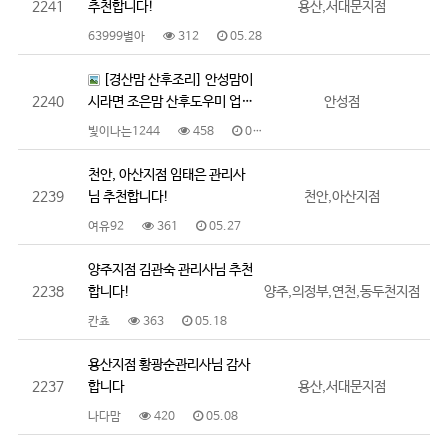
2241
추천합니다!
용산,서대문지점
63999별아
312
05.28
[경산맘 산후조리] 안성맘이
2240
시라면 조은맘 산후도우미 업…
안성점
빛이나는1244
458
05.28
천안, 아산지점 임태은 관리사
2239
님 추천합니다!
천안,아산지점
여유92
361
05.27
양주지점 김관숙 관리사님 추천
2238
합니다!
양주,의정부,연천,동두천지점
칸쵸
363
05.18
용산지점 황광순관리사님 감사
2237
합니다
용산,서대문지점
나다맘
420
05.08