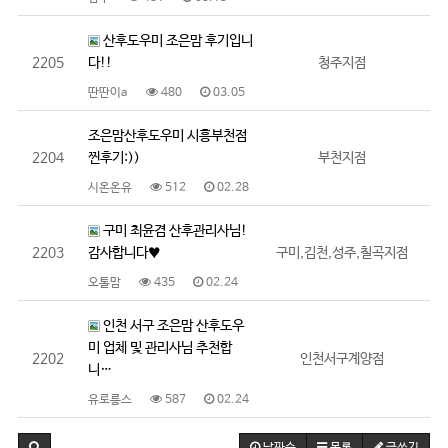
산후도우미 조은맘 후기입니
2205
다!!
청주지점
딴딴이a
480
03.05
조은맘산후도우미 시흥부천점
2204
찐후기:))
부천지점
시온온유
512
02.28
구미 최윤겸 산후관리사님!
2203
감사합니다♥
구미,김천,성주,칠곡지점
오톨맘
435
02.24
인천 서구 조은맘 산후도우
미 업체 및 관리사님 추천합
2202
인천서구계양점
니…
유로릉스
587
02.24
날짜순
목록
글쓰기