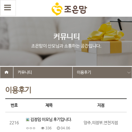
커뮤니티
이용후기
이용후기
번호
제목
지점
김정임 이모님 후기입니다.
2216
양주,의정부,연천지점
ㅇㅇㅇ
336
04.06