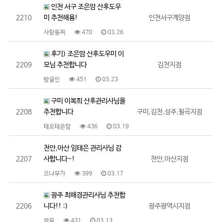
인천 서구 조은맘 산후도우
2210
미 추천해용!
인천서구계양점
사랑둥찌
470
03.26
후기) 조은맘 산후도우미 이
2209
모님 추천합니다
김천지점
방글인
451
03.23
구미 이복희 산후관리사님을
2208
추천합니다
구미,김천,성주,칠곡지점
태오태은맘
436
03.19
천안,아산 임태은 관리사님 감
2207
사합니다~!
천안,아산지점
으나무가
399
03.17
광주 최해경관리사님 추천합
2206
니다!! :)
광주광역시지점
쌈무
431
03.13