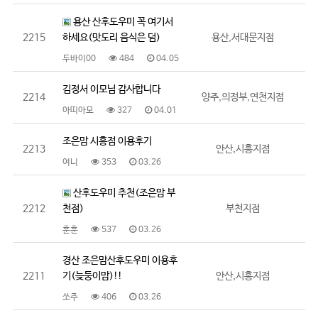
용산 산후도우미 꼭 여기서
2215
하세요(맛도리 음식은 덤)
용산,서대문지점
두바이00
484
04.05
김정서 이모님 감사합니다
2214
양주,의정부,연천지점
아띠아모
327
04.01
조은맘 시흥점 이용후기
2213
안산,시흥지점
여니
353
03.26
산후도우미 추천(조은맘 부
2212
천점)
부천지점
훈훈
537
03.26
경산 조은맘산후도우미 이용후
2211
기(늦둥이맘)!!
안산,시흥지점
쏘주
406
03.26