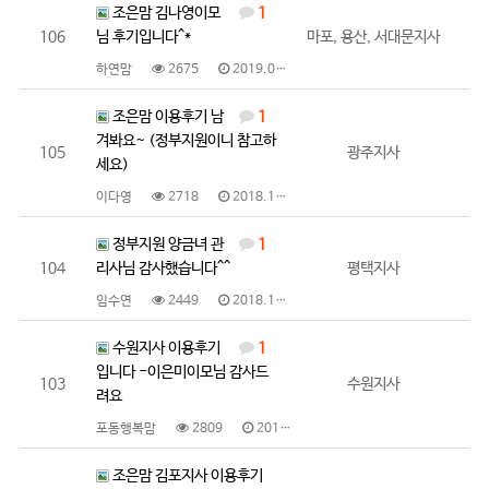
조은맘 김나영이모
1
106
님 후기입니다^*
마포, 용산, 서대문지사
하연맘
2675
2019.01.03
조은맘 이용후기 남
1
겨봐요~ (정부지원이니 참고하
105
광주지사
세요)
이다영
2718
2018.12.28
정부지원 양금녀 관
1
104
리사님 감사했습니다^^
평택지사
임수연
2449
2018.12.28
수원지사 이용후기
1
입니다 -이은미이모님 감사드
103
수원지사
려요
포동행복맘
2809
2018.12.27
조은맘 김포지사 이용후기