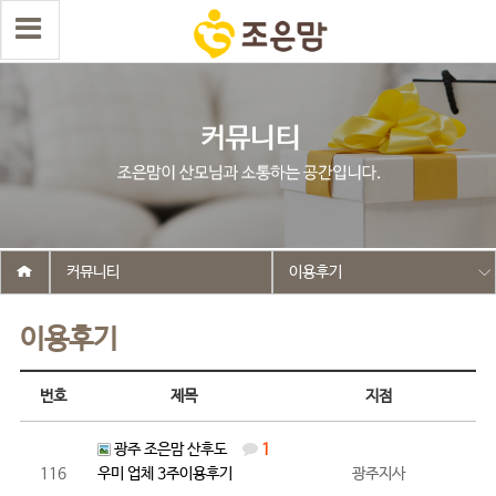
커뮤니티
이용후기
이용후기
번호
제목
지점
광주 조은맘 산후도
1
116
우미 업체 3주이용후기
광주지사