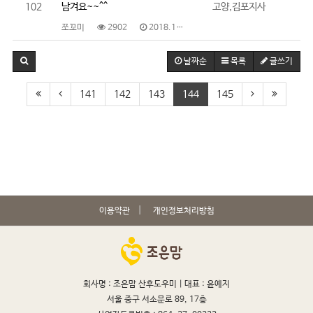
102
남겨요~~^^
고양,김포지사
쪼꼬미
2902
2018.12.20
날짜순
목록
글쓰기
141
142
143
144
145
이용약관
개인정보처리방침
회사명 : 조은맘 산후도우미 |
대표 : 윤예지
서울 중구 서소문로 89, 17층