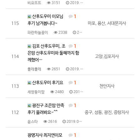
비요뜨뜨
3151
2019.01.25
산후도우미 이모님
1
115
후기 남겨봅니다~
마포, 용산, 서대문지사
파란하늘꿈이
2338
2019.01.25
김포 산후도우미, 조
1
은맘 산후도우미와 둘째까지 함
114
고양,김포지사
께했어…
폴레폴레
2651
2019.01.25
산후도우미 후기요
1
113
천안지사
세쌍둥이맘
2480
2019.01.25
광진구 조은맘 만족
1
112
후기 올려봐요~^^
중구, 성동, 광진, 증랑지사
윤스타
2616
2019.01.24
광명지사 최지연이모
1