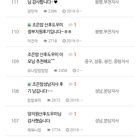
111
님 감사합니다~♥
광명,부천지사
강민아
2396
2019.01.22
조은맘 산후도우미
1
110
정부지원후기입니다~ㅎㅎ
광명,부천지사
이진아
2718
2019.01.18
조은맘 산후도우미 이
1
109
모님 추천해요^^
중구, 성동, 광진, 증랑지사
유나맘맘맘맘
2458
2019.01.07
조은맘성남지사 후
1
108
기 남깁니다~~
성남,분당지사
맘맘보미
2672
2019.01.05
양지원산후도우미님
1
107
감사했습니다.
성남,분당지사
래워니맘
2774
2019.01.03