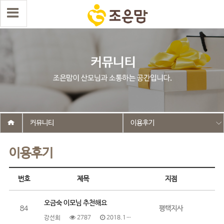
커뮤니티
이용후기
이용후기
번호
제목
지점
오금숙 이모님 추천해요
84
평택지사
강선희
2787
2018.10.30