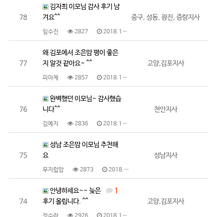
김자희 이모님 감사 후기 남
78
겨요^^
중구, 성동, 광진, 증랑지사
임수진
2827
2018.10.17
왜 김포에서 조은맘 평이 좋은
77
지 알것 같아요~ ^^
고양,김포지사
피아제
2857
2018.10.17
완벽했던 이모님~ 감사했습
76
니다^^
천안지사
김예지
2836
2018.10.16
성남 조은맘 이모님 추천해
75
요
성남지사
무지럽맘
2873
2018.10.16
안녕하세요~~ 늦은
1
74
후기 올립니다. ^^
고양,김포지사
정수란
2926
2018.10.15