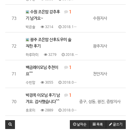
수원 조은맘 강추후
1
73
기 남겨요~
수원지사
박은솔
3214
2018.10.08
광주 조은맘 산후도우미 솔
72
직한 후기
광주지사
하루마미
3279
2018.10.01
백금례이모님 추천이
1
71
요^^
천안지사
수빈맘
3055
2018.09.28
박경옥 이모님 후기 남
1
70
겨요. 감사했습니다^^
중구, 성동, 광진, 증랑지사
휴로미
2889
2018.09.28
날짜순
목록
글쓰기