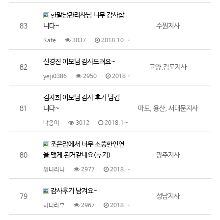
한말남관리사님 너무 감사합
83
니다~
수원지사
Kate
3037
2018.10.29
신경진 이모님 감사드려요~
82
고양,김포지사
yeji0386
2950
2018.10.29
김자희 이모님 감사 후기 남깁
81
니다~
마포, 용산, 서대문지사
냐옹이
3012
2018.10.29
조은맘에서 너무 소중한인연
80
을 맺게 된거같네요(후기)
광주지사
워니리니
2977
2018.10.27
감사후기 남겨요~
79
성남지사
혀니라부
2967
2018.10.25