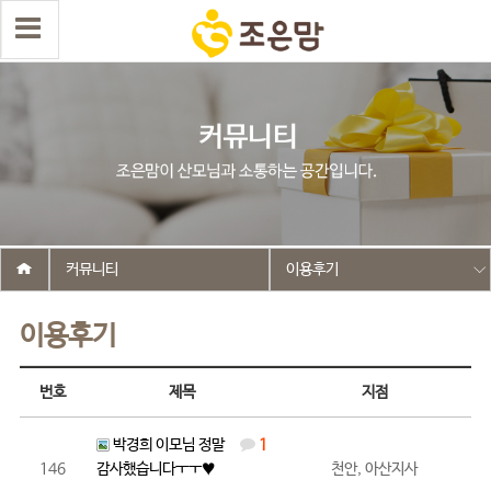
커뮤니티
이용후기
이용후기
번호
제목
지점
박경희 이모님 정말
1
146
감사했습니다ㅜㅜ♥
천안, 아산지사