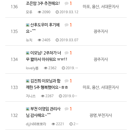
조은맘 3주 추천해요!
1
136
마포, 용산, 서대문지사
모루
2090
2019.03.12
산후도우미 후기에
1
135
요~^^
광주지사
뉴치
2405
2019.03.07
이모님! 2주차가 너
1
134
무 짧아서 아쉬워요 ㅠㅠ!!
광주지사
lovely봄
2362
2019.03.07
김진희 이모님과 함
1
133
께한 5주 행복했어요~ㅎㅎ
마포, 용산, 서대문지사
지니쓰
2267
2019.03.06
부천 이영임 관리사
1
132
님 감사해요~^^
광명,부천지사
djjh88뽀뽀라
2221
2019.03.05