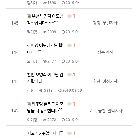
정지애
1898
2019.04.09
부천 박정자 이모님
1
145
감사합니다~~~^^
광명, 부천지사
딸기맘
2099
2019.04.03
김미경 이모님 감사합
1
144
니다~^^
광주 지사
으미닝
2177
2019.04.01
천안 오영숙 이모님 감
1
143
사합니다
천안, 아산지사
김유
2313
2019.03.29
입주랑 출퇴근 이모
1
142
님들 다 감사합니다^^
구로, 금천, 관악지사
이미정
2372
2019.03.29
최고의 2주였습니다^^
1