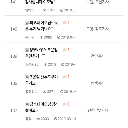
141
감사합니다 이모님!
수원, 오산지사
영하마미
2101
2019.03.27
최고의 이모님~ 늦
1
140
은 후기 남겨봐요^^
고양, 김포지사
해피넛
2085
2019.03.26
정부바우처 조은맘
1
139
추천후기~^^
천안지사
후야맘85
2315
2019.03.15
조은맘 산후도우미
1
138
후기요~
평택지사
곰하리보
2271
2019.03.14
김선희 이모님 감사
1
137
했어요~
인천남부지사
묵직
2303
2019.03.14