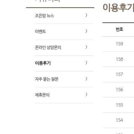
이용후
조은맘 뉴스
번호
이벤트
159
온라인 상담문의
158
이용후기
157
자주 묻는 질문
156
제휴문의
155
154