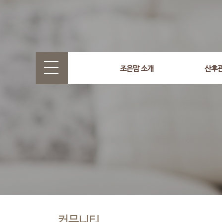
조은맘 소개
산후
커뮤니티