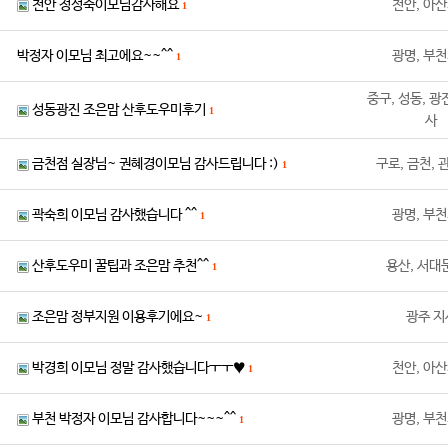
천안 정성숙이모님감사해요
천안, 아
1
박정자 이모님 최고에요~~^^
광명, 부
1
중구, 성동, 광
성동광진 조은맘 산후도우미후기
1
사
금천점 실장님~ 권혜경이모님 감사드립니다 :)
구로, 금천,
1
곽숙희 이모님 감사했습니다 ^^
광명, 부
1
산후도우미 꿀팁과 조은맘 추천^^
용산, 서대
1
조은맘 정부지원 이용후기에요~
광주 지
1
박경희 이모님 정말 감사했습니다ㅜㅜ♥
천안, 아
1
부천 박정자 이모님 감사합니다~~~^^
광명, 부
1