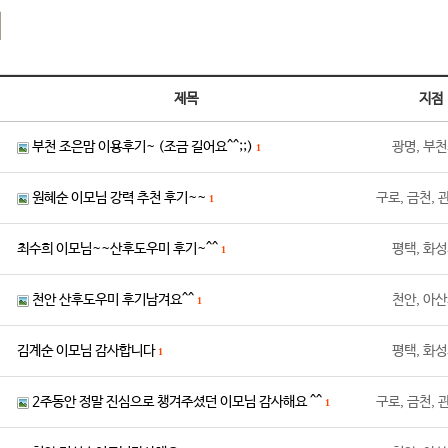
기
제목
지점
부천 조은맘 이용후기~ (조금 길어요^^;;)
광명, 부
1
원혜순 이모님 강력 추천 후기~~
구로, 금천,
1
최수희 이모님~~산후도우미 후기~^^
평택, 화
1
천안 산후도우미 후기남겨요^^
천안, 아
1
김계순 이모님 감사합니다
평택, 화
1
2주동안 정말 진심으로 챙겨주셨던 이모님 감사해요 ^^
구로, 금천,
1