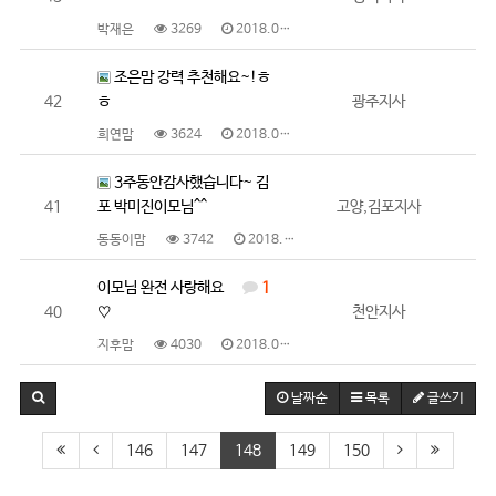
박재은
3269
2018.07.10
조은맘 강력 추천해요~!ㅎ
42
ㅎ
광주지사
희연맘
3624
2018.07.10
3주동안감사했습니다~ 김
41
포 박미진이모님^^
고양,김포지사
동동이맘
3742
2018.07.06
이모님 완전 사랑해요
1
40
♡
천안지사
지후맘
4030
2018.07.01
날짜순
목록
글쓰기
146
147
148
149
150