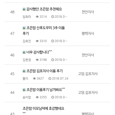
감사했던 조은맘 추천해요
48
천안지사
임희라
3214
2018.08.03
조은맘 산후도우미 3주 이용
47
후기
평택지사
김희진
3310
2018.08.02
너무 감사합니다^^
46
천안지사
김현정
3198
2018.07.25
조은맘 김포지사 이용 후기
45
고양,김포지사
똘이
3427
2018.07.24
조은맘 이용후기 남겨봐요^^
44
고양,김포지사
송이맘
3255
2018.07.23
조은맘 이모님덕에 호강했네요
43
^^
평택지사