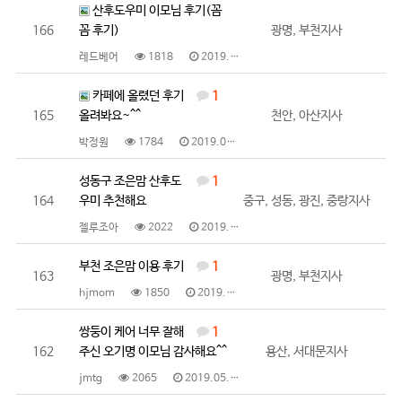
산후도우미 이모님 후기(꼼
166
꼼 후기)
광명, 부천지사
레드베어
1818
2019.05.14
카페에 올렸던 후기
1
165
올려봐요~^^
천안, 아산지사
박정원
1784
2019.05.14
성동구 조은맘 산후도
1
164
우미 추천해요
중구, 성동, 광진, 중랑지사
젤루조아
2022
2019.05.08
부천 조은맘 이용 후기
1
163
광명, 부천지사
hjmom
1850
2019.05.06
쌍둥이 케어 너무 잘해
1
162
주신 오기명 이모님 감사해요^^
용산, 서대문지사
jmtg
2065
2019.05.06