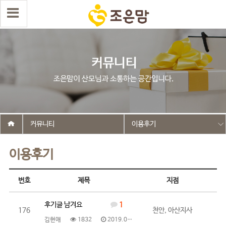
커뮤니티
이용후기
이용후기
번호
제목
지점
후기글 남겨요
1
176
천안, 아산지사
김현애
1832
2019.05.23