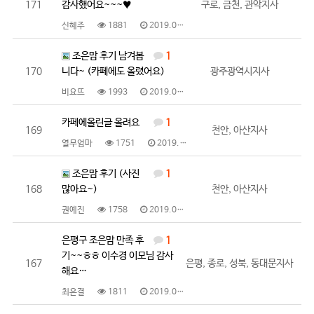
171
감사했어요~~~♥
구로, 금천, 관악지사
신혜주
1881
2019.05.16
조은맘 후기 남겨봅
1
170
니다~ (카페에도 올렸어요)
광주광역시지사
비요뜨
1993
2019.05.16
카페에올린글 올려요
1
169
천안, 아산지사
열무엄마
1751
2019.05.15
조은맘 후기 (사진
1
168
많아요~)
천안, 아산지사
권예진
1758
2019.05.14
은평구 조은맘 만족 후
1
기~~ㅎㅎ 이수경 이모님 감사
167
은평, 종로, 성북, 동대문지사
해요…
최은결
1811
2019.05.14