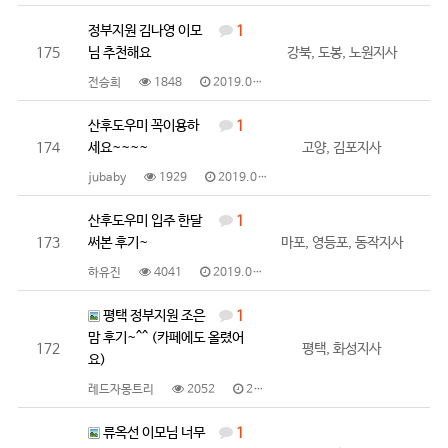
정부지원 김나영 이모
1
175
님 추천해요
강북, 도봉, 노원지사
전승희
1848
2019.05.23
산후도우미 꼭이용하
1
174
세요~~~~
고양, 김포지사
jubaby
1929
2019.05.21
산후도우미 입주 한달
1
173
써본 후기~
마포, 영등포, 동작지사
하유진
4041
2019.05.20
평택 정부지원 조은
1
맘 후기~^^ (카페에도 올렸어
172
평택, 화성지사
요)
레드자몽트리
2052
2019.05.20
류옥선 이모님 너무
1