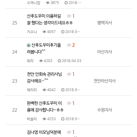
수여니맘
3875
2018.04.09
산후도우미 이용하길
1
25
잘 했다는 생각이드네요ㅎㅎ
평택지사
지수니
4057
2018.04.07
산후도우미후기올
2
24
려봅니다^^
아산지사
희라
4203
2018.04.03
천안 안회숙 관리사님
1
23
감사해요~^^
천안아산지사
애리미
4042
2018.03.28
완벽한 산후도우미 이
1
22
용에 감사합니다~ㅎㅎ
수원지사
박솔미
4253
2018.03.27
김나영 이모님덕분에
1