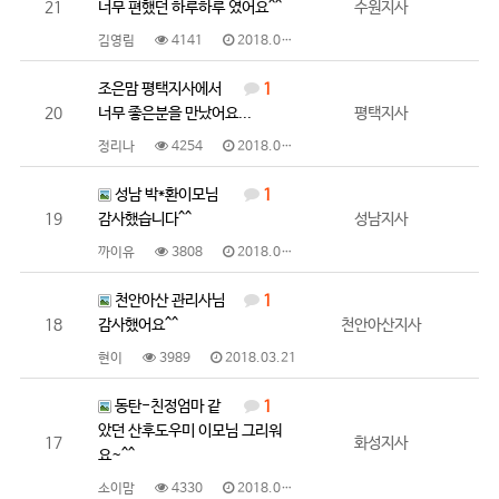
21
너무 편했던 하루하루 였어요^^
수원지사
김영림
4141
2018.03.26
조은맘 평택지사에서
1
20
너무 좋은분을 만났어요...
평택지사
정리나
4254
2018.03.22
성남 박*환이모님
1
19
감사했습니다^^
성남지사
까이유
3808
2018.03.22
천안아산 관리사님
1
18
감사했어요^^
천안아산지사
현이
3989
2018.03.21
동탄-친정엄마 같
1
았던 산후도우미 이모님 그리워
17
화성지사
요~^^
소이맘
4330
2018.03.19