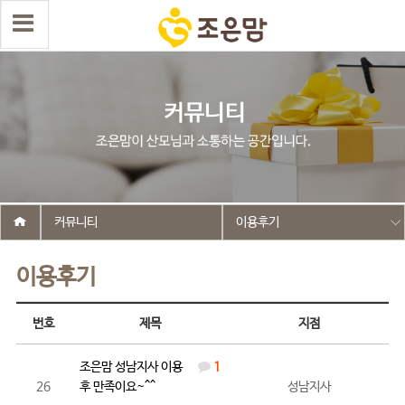
커뮤니티
이용후기
이용후기
번호
제목
지점
조은맘 성남지사 이용
1
26
후 만족이요~^^
성남지사