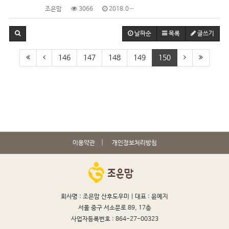
조은맘
3066
2018.03.07
날짜순
목록
글쓰기
146
147
148
149
150
이용약관
개인정보처리방침
회사명 : 조은맘 산후도우미 |
대표 : 윤예지
서울 중구 서소문로 89, 17층
사업자등록번호 : 864-27-00323