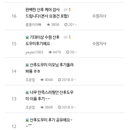
완벽한 산후 케어 감사
1
16
드립니다(본사 요청건 포함)
수원지사
콩콩이아빠
3856
2018.03.16
기대이상 수원 산후
1
15
도우미후기에요
수원지사
yayao1003
4470
2018.03.15
산후도우미 이모님 후기올려
14
봐용 ㅎㅎ
조은맘
4044
2018.03.07
너무 만족스러웠던 산후도우
13
미 이용 후기~~
조은맘
3609
2018.03.07
산후도우미 후기 공유해요~
12
~^^