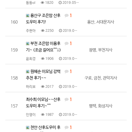
동동ol
1820
2019.05.03
용산구 조은맘 산후
1
160
도우미 후기!
용산, 서대문지사
주현아
2250
2019.05.03
부천 조은맘 이용후
1
159
기~ (조금 길어요^^;;)
광명, 부천지사
윤희경
1906
2019.05.02
원혜순 이모님 강력
1
158
추천 후기~~
구로, 금천, 관악지사
하리보
2017
2019.05.02
최수희 이모님~~산후
1
157
도우미 후기~^^
평택, 화성지사
인영이
1987
2019.04.26
천안 산후도우미 후
1