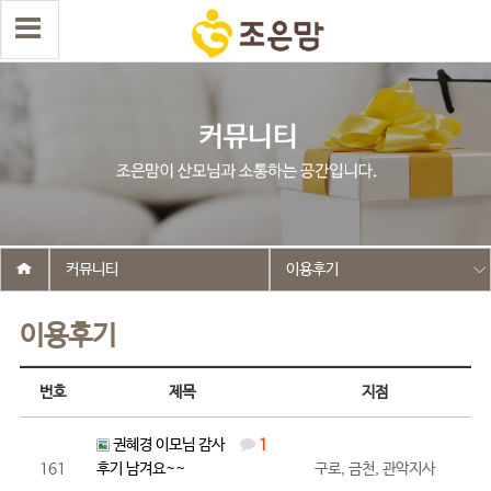
커뮤니티
이용후기
이용후기
번호
제목
지점
권혜경 이모님 감사
1
161
후기 남겨요~~
구로, 금천, 관악지사