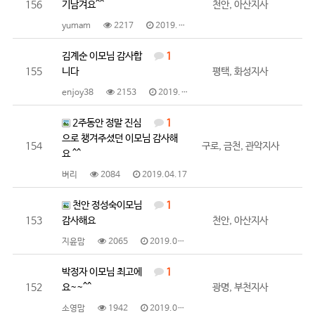
156
기남겨요^^
천안, 아산지사
yumam
2217
2019.04.26
김계순 이모님 감사합
1
155
니다
평택, 화성지사
enjoy38
2153
2019.04.18
2주동안 정말 진심
1
으로 챙겨주셨던 이모님 감사해
154
구로, 금천, 관악지사
요 ^^
벼리
2084
2019.04.17
천안 정성숙이모님
1
153
감사해요
천안, 아산지사
지윤맘
2065
2019.04.16
박정자 이모님 최고에
1
152
요~~^^
광명, 부천지사
소영맘
1942
2019.04.16