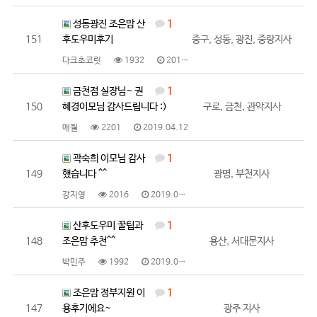
성동광진 조은맘 산
1
151
후도우미후기
중구, 성동, 광진, 중랑지사
다크초코릿
1932
2019.04.12
금천점 실장님~ 권
1
150
혜경이모님 감사드립니다 :)
구로, 금천, 관악지사
애월
2201
2019.04.12
곽숙희 이모님 감사
1
149
했습니다 ^^
광명, 부천지사
강지영
2016
2019.04.12
산후도우미 꿀팁과
1
148
조은맘 추천^^
용산, 서대문지사
박민주
1992
2019.04.10
조은맘 정부지원 이
1
147
용후기에요~
광주 지사