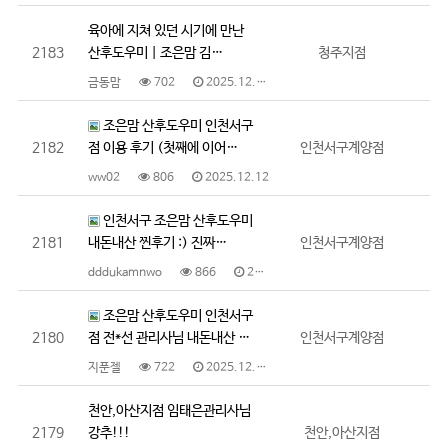
육아에 지쳐 있던 시기에 만난
2183
산후도우미 | 조은맘 김…
청주지점
금동맘
702
2025.12.16
조은맘 산후도우미 인천서구
2182
점 이용 후기 (첫째에 이어…
인천서구계양점
ww02
806
2025.12.12
인천서구 조은맘 산후도우미
2181
내돈내산 찐후기 :) 진짜…
인천서구계양점
dddukamnwo
866
2025.12.12
조은맘 산후도우미 인천서구
2180
점 전*선 관리사님 내돈내산 …
인천서구계양점
지푼젤
722
2025.12.12
천안,아산지점 임태은관리사님
2179
강추!!!
천안,아산지점