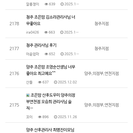
깔롱쟁이
639
2025.12.11
청주 조은맘 김소라관리사님 너
2178
무좋아요
청주지점
ira0426
663
2025.12.08
청주 관리사님 후기
2177
청주지점
아윤엄마
652
2025.12.05
양주 조은맘 조영순선생님 너무
2176
좋아요 최고예요^^
양주,의정부,연천지점
산들
637
2025.12.02
조은맘 산후도우미 양주의정
부연천점 오승희 관리사님 솔
2175
양주,의정부,연천지점
직…
꼬이
896
2025.11.26
양주 산후관리사 최명진이모님