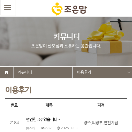
커뮤니티
이용후기
이용후기
번호
제목
지점
편안한 3주였습니다~
2184
양주,의정부,연천지점
원스타
632
2025.12.22