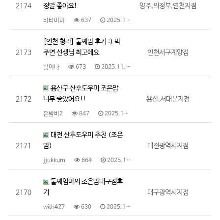
2174
정말 좋아요!
양주,의정부,연천지점
비타미미
637
2025.11.23
[인천 청라] 둘째맘 후기 :) 박
2173
주연 선생님 최고에요
인천서구계양점
빛이나
673
2025.11.21
용산구 산후도우미 조은맘
2172
너무 좋았어요!!
용산,서대문지점
은밤비2
847
2025.11.19
대전 산후도우미 추천 (조은
2171
맘)
대전광역시지점
jjukkum
664
2025.11.19
둘째엄마의 조은맘대구점후
2170
기
대구광역시지점
with427
630
2025.11.19