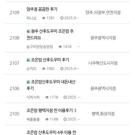
양주점 꼼꼼한 후기
2109
양주,의정부,연천지점
혀니싱
1281
2025.06.10
광주 산후도우미 조은맘 추
2108
천드려요
광주광역시지점
송구리당당송당당
1418
2025.06.09
조은맘 산후도우미 후기
2107
나주혁신도시지점
슈키티
1082
2025.06.09
조은맘산후도우미 내돈내산
2106
후기
광주광역시지점
시히시히
1178
2025.06.09
조은맘 평택지점 찐 이용후기 :)
2105
평택,화성지점
쎄롱롱롱
1168
2025.06.05
조은맘 산후도우미 4주 이용 찐