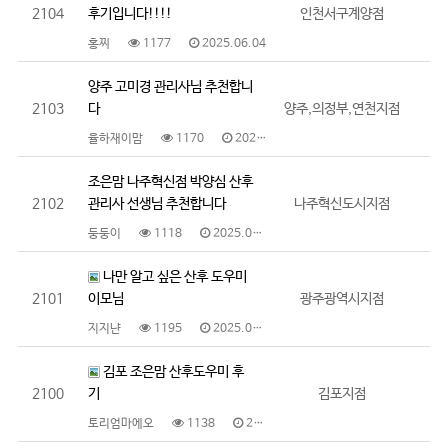
2104
후기입니다!!!!
인천서구계양점
홍찌
1177
2025.06.04
양주 고미경 관리사님 추천합니
2103
다
양주,의정부,연천지점
율하재이맘
1170
2025.05.30
조은맘 나주혁신점 박양심 산후
2102
관리사 선생님 추천합니다
나주혁신도시지점
둥둥이
1118
2025.05.30
나만 알고 싶은 산후 도우미
2101
이모님
광주광역시지점
지지냔
1195
2025.05.29
김포 조은맘 산후도우미 후
2100
기
김포지점
토리엄마에오
1138
2025.05.29