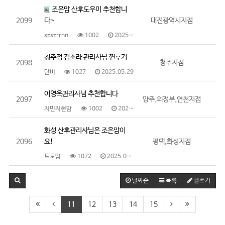
조은맘 산후도우미 추천합니
2099
다~
대전광역시지점
szszrrnn
1002
2025.05.29
청주점 김소라 관리사님 찐후기
2098
청주지점
단비
1027
2025.05.29
이영옥관리사님 추천합니다
2097
양주,의정부,연천지점
지민지현맘
1002
2025.05.28
화성 산후관리사님은 조은맘이
2096
요!
평택,화성지점
도도맘
1072
2025.05.28
날짜순
목록
글쓰기
11
12
13
14
15