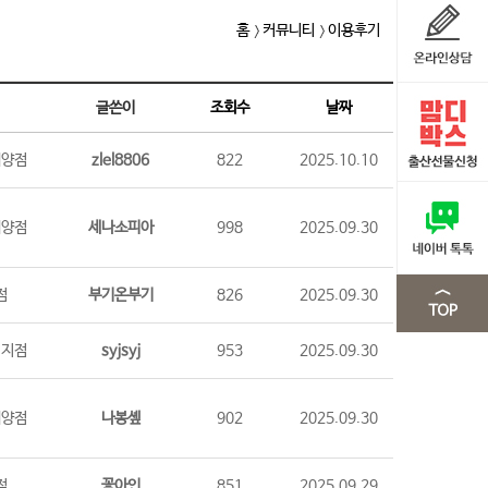
홈
커뮤니티
이용후기
글쓴이
조회수
날짜
계양점
zlel8806
822
2025.10.10
계양점
세나소피아
998
2025.09.30
점
부기온부기
826
2025.09.30
시지점
syjsyj
953
2025.09.30
계양점
나봉솊
902
2025.09.30
점
꽃아인
851
2025.09.29