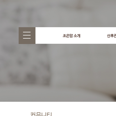
조은맘 소개
산후
커뮤니티