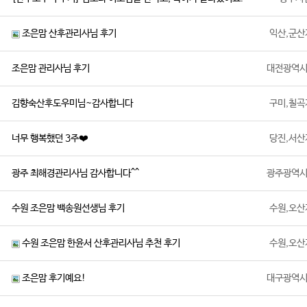
조은맘 산후관리사님 후기
익산,군산
조은맘 관리사님 후기
대전광역
김향숙산후도우미님~감사합니다
구미,칠곡
너무 행복했던 3주❤️
당진,서산
광주 최해경관리사님 감사합니다^^
광주광역
수원 조은맘 백송원선생님 후기
수원,오산
수원 조은맘 한윤서 산후관리사님 추천 후기
수원,오산
조은맘 후기예요!
대구광역