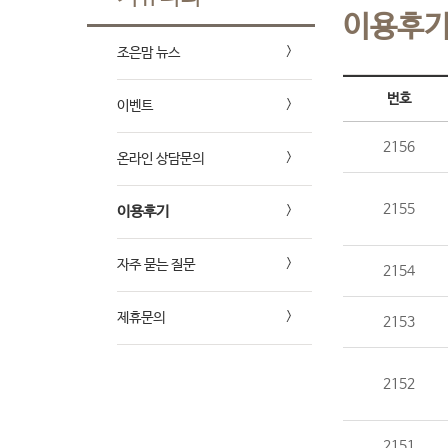
이용후
조은맘 뉴스
번호
이벤트
2156
온라인 상담문의
2155
이용후기
자주 묻는 질문
2154
제휴문의
2153
2152
2151