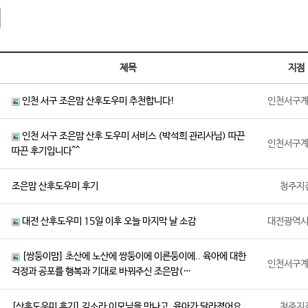
기
제목
지점
인천 서구 조은맘 산후도우미 추천합니다!
인천서구
인천 서구 조은맘 산후 도우미 서비스 (박석희 관리사님) 따끈
인천서구
따끈 후기입니다^^
조은맘 산후도우미 후기
청주지
대전 산후도우미 15일 이후 오늘 마지막 날 소감
대전광역
[쌍둥이맘] 초산에 노산에 쌍둥이에 이른둥이에.. 육아에 대한
인천서구
걱정과 공포를 행복과 기대로 바꿔주신 조은맘(…
[산후도우미 후기] 김소라 이모님을 만나고, 육아가 달라졌어요.
청주지