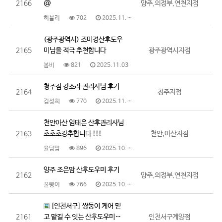
2166
@
양주,의정부,연천지점
히블리
702
2025.11.08
(광주광역시) 조미경산후도우
2165
미님을 적극 추천합니다
광주광역시지점
봄비
821
2025.11.03
청주점 강소라 관리사님 후기
2164
청주지점
김성희
770
2025.11.03
천안아산 임태은 산후관리사님
2163
초초초강추합니다 !!!
천안,아산지점
율담맘
896
2025.10.28
양주 조은맘 산후도우미 후기
2162
양주,의정부,연천지점
꿀빵이
766
2025.10.25
[인천서구] 쌍둥이 케어 믿
2161
고 맡길 수 잇는 산후도우미…
인천서구계양점