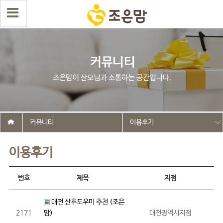
커뮤니티
이용후기
이용후기
번호
제목
지점
대전 산후도우미 추천 (조은
2171
맘)
대전광역시지점