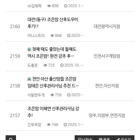
ck김매력
858
2025.10.22
대전(동구) 조은맘 산후도우미
2160
후기!!
대전광역시지점
어니스트리
868
2025.10.22
첫째 때도 좋았는데 둘째도
2159
역시 조은맘! 완전 강추 후…
인천서구계양점
도롱몬
725
2025.10.22
천안 아산 출산맘들 조은맘
2158
임태은 산후관리사님 추천 드…
천안,아산지점
사발면두개
759
2025.10.15
조은맘 이혜연 산후관리사님 강
2157
추!
양주,의정부,연천지점
긴뚜뚜맘
746
2025.10.10
날짜순
목록
글쓰기