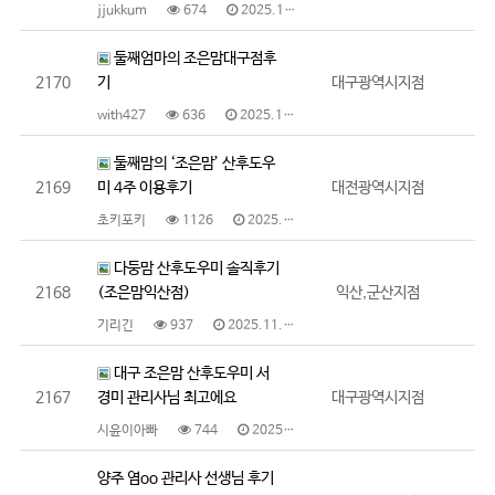
jjukkum
674
2025.11.19
둘째엄마의 조은맘대구점후
2170
기
대구광역시지점
with427
636
2025.11.19
둘째맘의 ‘조은맘’ 산후도우
2169
미 4주 이용후기
대전광역시지점
초키포키
1126
2025.11.10
다둥맘 산후도우미 솔직후기
2168
(조은맘익산점)
익산,군산지점
기리긴
937
2025.11.10
대구 조은맘 산후도우미 서
2167
경미 관리사님 최고에요
대구광역시지점
시윤이아빠
744
2025.11.10
양주 염oo 관리사 선생님 후기