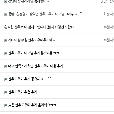
천안아산 관리사님 감사했어요^^
천안아산
1
동탄-친정엄마 같았던 산후도우미 이모님 그리워요~^^
화성지
1
완벽한 산후 케어 감사드립니다(본사 요청건 포함)
수원지
1
기대이상 수원 산후도우미후기에요
수원지
1
산후도우미 이모님 후기올려봐용 ㅎㅎ
너무 만족스러웠던 산후도우미 이용 후기~~
산후도우미 후기 공유해요~~^^
산후도우미 추천 후기!
늦은 산후도우미 후기 올려봐요ㅎㅎ