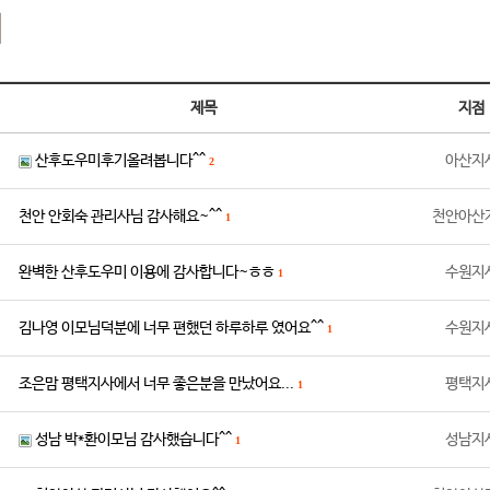
기
제목
지점
산후도우미후기올려봅니다^^
아산지
2
천안 안회숙 관리사님 감사해요~^^
천안아산
1
완벽한 산후도우미 이용에 감사합니다~ㅎㅎ
수원지
1
김나영 이모님덕분에 너무 편했던 하루하루 였어요^^
수원지
1
조은맘 평택지사에서 너무 좋은분을 만났어요...
평택지
1
성남 박*환이모님 감사했습니다^^
성남지
1