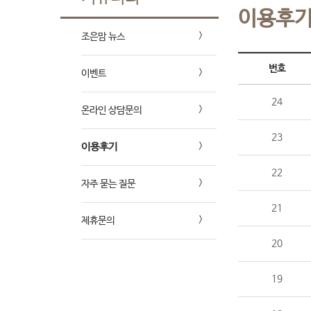
이용후
조은맘 뉴스
번호
이벤트
24
온라인 상담문의
23
이용후기
22
자주 묻는 질문
21
제휴문의
20
19