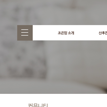
조은맘 소개
산후
커뮤니티