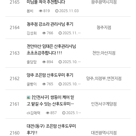
2165
미님을 적극 추천합니다
광주광역시지점
봄비
819
2025.11.03
청주점 강소라 관리사님 후기
2164
청주지점
김성희
766
2025.11.03
천안아산 임태은 산후관리사님
2163
초초초강추합니다 !!!
천안,아산지점
율담맘
894
2025.10.28
양주 조은맘 산후도우미 후기
2162
양주,의정부,연천지점
꿀빵이
765
2025.10.25
[인천서구] 쌍둥이 케어 믿
2161
고 맡길 수 잇는 산후도우미…
인천서구계양점
ck김매력
857
2025.10.22
대전(동구) 조은맘 산후도우미
2160
후기!!
대전광역시지점