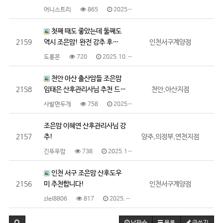
어니스트리
865
2025.10.22
첫째 때도 좋았는데 둘째도
2159
역시 조은맘! 완전 강추 후…
인천서구계양점
도롱몬
720
2025.10.22
천안 아산 출산맘들 조은맘
2158
임태은 산후관리사님 추천 드…
천안,아산지점
사발면두개
758
2025.10.15
조은맘 이혜연 산후관리사님 강
2157
추!
양주,의정부,연천지점
긴뚜뚜맘
738
2025.10.10
인천 서구 조은맘 산후도우
2156
미 추천합니다!
인천서구계양점
zlel8806
817
2025.10.10
날짜순
목록
글쓰기