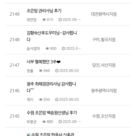
조은맘 관리사님 후기
2149
대전광역시지점
채연맘
915
2025.09.15
김향숙산후도우미님~감사합니
2148
다
구미,칠곡지점
윤서엄마
900
2025.09.11
너무 행복했던 3주❤️
2147
당진,서산지점
짱횰
946
2025.09.03
광주 최해경관리사님 감사합니
2146
다^^
광주광역시지점
제이
934
2025.09.03
수원 조은맘 백송원선생님 후기
2145
수원,오산지점
박봉균
885
2025.09.02
수원 조은맘 한윤서 산후관