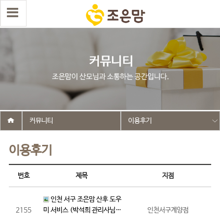
커뮤니티
이용후기
이용후기
번호
제목
지점
인천 서구 조은맘 산후 도우
2155
미 서비스 (박석희 관리사님…
인천서구계양점