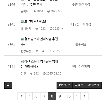
2144
리사님 추천 후기
수원,오산지점
콩떡이
1044
2025.08.29
조은맘 후기예요!
2143
대구광역시지점
유니형제
1022
2025.08.26
청주 김소라 관리사님 추천
2142
후기
청주지점
한방두방
1041
2025.08.22
아산 조은맘 엄마같은 임태
2141
은 관리사님:)
천안,아산지점
민잇
942
2025.08.20
날짜순
목록
글쓰기
6
7
8
9
10