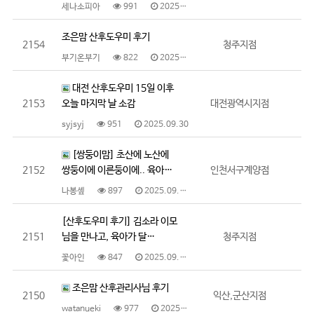
세나소피아
991
2025.09.30
조은맘 산후도우미 후기
2154
청주지점
부기온부기
822
2025.09.30
대전 산후도우미 15일 이후
2153
오늘 마지막 날 소감
대전광역시지점
syjsyj
951
2025.09.30
[쌍둥이맘] 초산에 노산에
2152
쌍둥이에 이른둥이에.. 육아…
인천서구계양점
나봉솊
897
2025.09.30
[산후도우미 후기] 김소라 이모
2151
님을 만나고, 육아가 달…
청주지점
꽃아인
847
2025.09.29
조은맘 산후관리사님 후기
2150
익산,군산지점
watanueki
977
2025.09.18