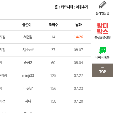
홈
커뮤니티
이용후기
글쓴이
조회수
날짜
지점
서연맘
14
14:26
지점
Sjdheif
37
08.07
점
순콩2
60
08.04
문지점
minji33
125
07.27
점
다진맘
156
07.23
지점
시니
158
07.20