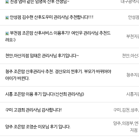
친정 엄마 같은 임명옥 산후 선생님~
대구광역
안성점 김수현 산후도우미 관리사님 추천합니다!!!
안성
부천점 조은맘 산후서비스 이용후기! 여인우 관리사님 추천드
부천지
려요:)
천안,아산지점 임태은 관리사님 후기입니다~
천안,아산
청주 조은맘 산후관리사 추천. 경산모의 찐후기. 부모가 바뀌어야
청주지
아이가 바뀐다.
시흥 조은맘 이용 후기 입니다(신선희 관리사님)
시흥지
구미 고경희 관리사님 감사합니다!
구미,김천,성주
양주,의정부,연
양주 조은맘 조영순 이모님 후기 입니다.
지점