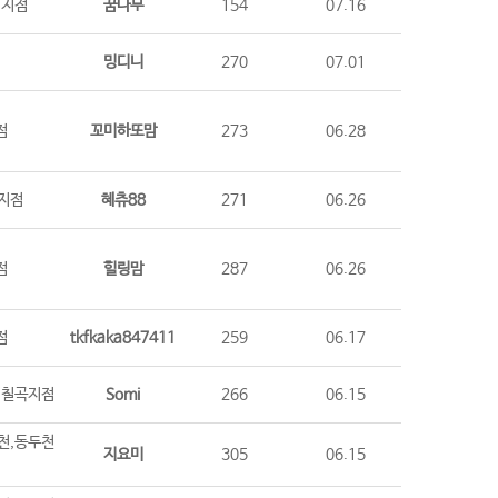
시지점
꿈나무
154
07.16
점
밍디니
270
07.01
점
꼬미하또맘
273
06.28
지점
혜츄88
271
06.26
점
힐링맘
287
06.26
점
tkfkaka847411
259
06.17
,칠곡지점
Somi
266
06.15
천,동두천
지요미
305
06.15