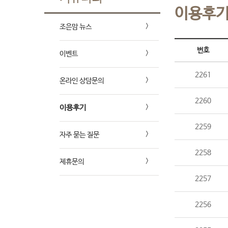
이용후
조은맘 뉴스
번호
이벤트
2261
온라인 상담문의
2260
이용후기
2259
자주 묻는 질문
2258
제휴문의
2257
2256