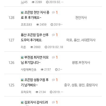
jyj45
2289
2019.02.26
조은맘 천안 지사 종
1
128
료 후 후기에요~
천안지사
코르크83
2459
2019.02.19
용산 조은맘 입주 산후
1
127
도우미 후기에요.
마포, 용산, 서대문지사
리온
2660
2019.02.18
부천점 최지연 이모
1
126
님 후기입니다~
광명,부천지사
사랑에빠진츄
2157
2019.02.15
조은맘 성동구점 후
1
125
기 남겨봐요~
중구, 성동, 광진, 중랑지사
모찌모찌
2134
2019.02.14
김포지사 감사드려
1