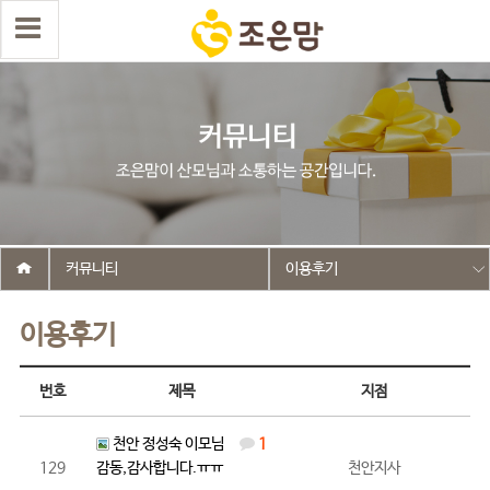
커뮤니티
이용후기
이용후기
번호
제목
지점
천안 정성숙 이모님
1
129
감동,감사합니다.ㅠㅠ
천안지사