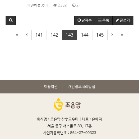
파란하늘꿈이
2332
2019.01.25
날짜순
목록
글쓰기
141
142
143
144
145
이용약관
개인정보처리방침
회사명 : 조은맘 산후도우미 |
대표 : 윤예지
서울 중구 서소문로 89, 17층
사업자등록번호 : 864-27-00323