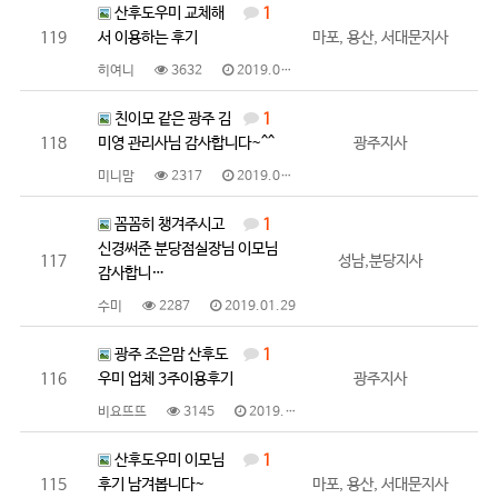
산후도우미 교체해
1
119
서 이용하는 후기
마포, 용산, 서대문지사
히여니
3632
2019.01.31
친이모 같은 광주 김
1
118
미영 관리사님 감사합니다~^^
광주지사
미니맘
2317
2019.01.30
꼼꼼히 챙겨주시고
1
신경써준 분당점실장님 이모님
117
성남,분당지사
감사합니…
수미
2287
2019.01.29
광주 조은맘 산후도
1
116
우미 업체 3주이용후기
광주지사
비요뜨뜨
3145
2019.01.25
산후도우미 이모님
1
115
후기 남겨봅니다~
마포, 용산, 서대문지사