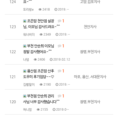
124
요~^^
고양,김포지사
또리방e
2418
2019.02.12
조은맘 천안점 실장
1
123
님, 이모님 감사드려요~^^
천안지사
워너비더
2349
2019.02.12
부천 안순희 이모님
1
122
정말 감사했어요~^^
광명,부천지사
나댐
2406
2019.02.12
용산점 조은맘 산후
1
121
도우미 후기임당~~♡
마포, 용산, 서대문지사
김빱말이
2190
2019.02.08
부천점 안순희 관리
1
120
사님 너무 감사했습니다^^
광명,부천지사
혀니맘
2155
2019.02.01