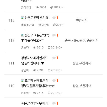
께했어…
폴레폴레
2644
2019.01.25
산후도우미 후기요
1
113
천안지사
세쌍둥이맘
2476
2019.01.25
광진구 조은맘 만족
1
112
후기 올려봐요~^^
중구, 성동, 광진, 증랑지사
윤스타
2610
2019.01.24
광명지사 최지연이모
1
111
님 감사합니다~♥
광명,부천지사
강민아
2391
2019.01.22
조은맘 산후도우미
1
110
정부지원후기입니다~ㅎㅎ
광명,부천지사
이진아
2715
2019.01.18
조은맘 산후도우미 이
1