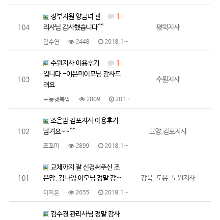
정부지원 양금녀 관
1
104
리사님 감사했습니다^^
평택지사
임수연
2448
2018.12.28
수원지사 이용후기
1
입니다 -이은미이모님 감사드
103
수원지사
려요
포동행복맘
2809
2018.12.27
조은맘 김포지사 이용후기
102
남겨요~~^^
고양,김포지사
쪼꼬미
2899
2018.12.20
교체까지 잘 신경써주신 조
101
은맘, 김나영 이모님 정말 감…
강북, 도봉, 노원지사
이지은
2655
2018.12.17
김수경 관리사님 정말 감사