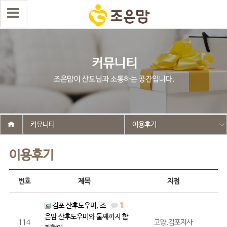
커뮤니티
이용후기
이용후기
번호
제목
지점
김포 산후도우미, 조
1
은맘 산후도우미와 둘째까지 함
114
고양,김포지사