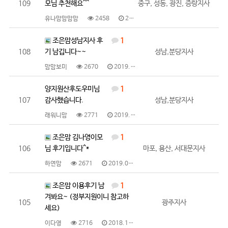
109
모님 추천해요^^
중구, 성동, 광진, 증랑지사
유나맘맘맘맘
2458
2019.01.07
조은맘성남지사 후
1
108
기 남깁니다~~
성남,분당지사
맘맘보미
2670
2019.01.05
양지원산후도우미님
1
107
감사했습니다.
성남,분당지사
래워니맘
2771
2019.01.03
조은맘 김나영이모
1
106
님 후기입니다^*
마포, 용산, 서대문지사
하연맘
2671
2019.01.03
조은맘 이용후기 남
1
겨봐요~ (정부지원이니 참고하
105
광주지사
세요)
이다영
2716
2018.12.28