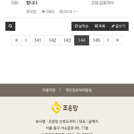
100
합니다.
고양,김포지사
투아맘
2883
2018.12.07
날짜순
목록
글쓰기
141
142
143
144
145
이용약관
개인정보처리방침
회사명 : 조은맘 산후도우미 |
대표 : 윤예지
서울 중구 서소문로 89, 17층