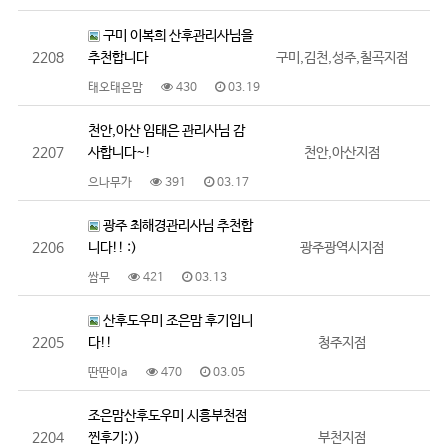
구미 이복희 산후관리사님을
2208
추천합니다
구미,김천,성주,칠곡지점
태오태은맘
430
03.19
천안,아산 임태은 관리사님 감
2207
사합니다~!
천안,아산지점
으나무가
391
03.17
광주 최해경관리사님 추천합
2206
니다!! :)
광주광역시지점
쌈무
421
03.13
산후도우미 조은맘 후기입니
2205
다!!
청주지점
딴딴이a
470
03.05
조은맘산후도우미 시흥부천점
2204
찐후기:))
부천지점