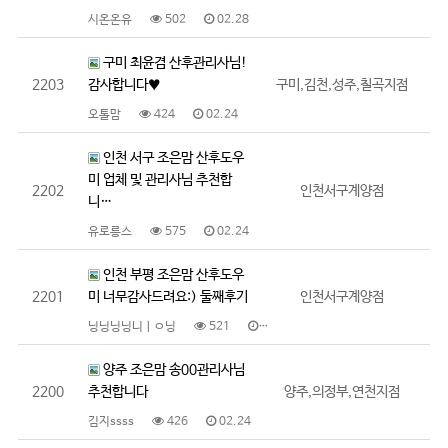
시온온유
502
02.28
구미 최윤겸 산후관리사님!
2203
감사합니다♥
구미,김천,성주,칠곡지점
오톨맘
424
02.24
인천 서구 조은맘 산후도우
미 업체 및 관리사님 추천합
2202
인천서구계양점
니…
유로릉스
575
02.24
인천 부평 조은맘 산후도우
2201
미 너무감사드려요:) 둘째후기
인천서구계양점
닝닝닝닝니ㅣㅇ닝
521
02.24
양주 조은맘 송00관리사님
2200
추천합니다
양주,의정부,연천지점
김지ssss
426
02.24