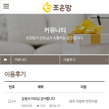
커뮤니티
이용후기
이용후기
번호
제목
지점
김정서 이모님 감사합니다
2214
양주,의정부,연천지점
아띠아모
318
04.01