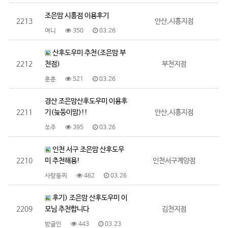
조은맘 시흥점 이용후기
2213
안산,시흥지점
여니
350
03.26
산후도우미 추천(조은맘 부
2212
천점)
부천지점
훈훈
521
03.26
경산 조은맘산후도우미 이용후
2211
기(늦둥이맘)!!
안산,시흥지점
쏘주
395
03.26
인천 서구 조은맘 산후도우
2210
미 추천해용!
인천서구계양점
사랑둥찌
462
03.26
후기) 조은맘 산후도우미 이
2209
모님 추천합니다
김천지점
방글인
443
03.23