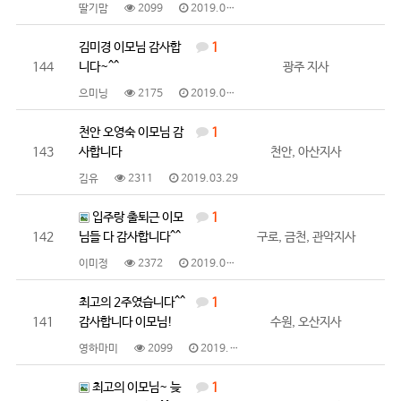
딸기맘
2099
2019.04.03
김미경 이모님 감사합
1
144
니다~^^
광주 지사
으미닝
2175
2019.04.01
천안 오영숙 이모님 감
1
143
사합니다
천안, 아산지사
김유
2311
2019.03.29
입주랑 출퇴근 이모
1
142
님들 다 감사합니다^^
구로, 금천, 관악지사
이미정
2372
2019.03.29
최고의 2주였습니다^^
1
141
감사합니다 이모님!
수원, 오산지사
영하마미
2099
2019.03.27
최고의 이모님~ 늦
1