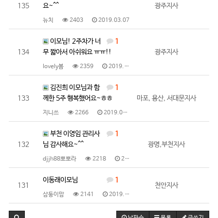
135
요~^^
광주지사
뉴치
2403
2019.03.07
이모님! 2주차가 너
1
134
무 짧아서 아쉬워요 ㅠㅠ!!
광주지사
lovely봄
2359
2019.03.07
김진희 이모님과 함
1
133
께한 5주 행복했어요~ㅎㅎ
마포, 용산, 서대문지사
지니쓰
2266
2019.03.06
부천 이영임 관리사
1
132
님 감사해요~^^
광명,부천지사
djjh88뽀뽀라
2218
2019.03.05
이동래이모님
1
131
천안지사
삼둥이맘
2141
2019.02.28
날짜순
목록
글쓰기