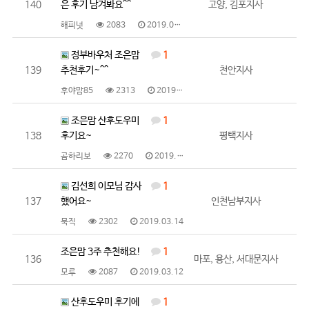
140
은 후기 남겨봐요^^
고양, 김포지사
해피넛
2083
2019.03.26
정부바우처 조은맘
1
139
추천후기~^^
천안지사
후야맘85
2313
2019.03.15
조은맘 산후도우미
1
138
후기요~
평택지사
곰하리보
2270
2019.03.14
김선희 이모님 감사
1
137
했어요~
인천남부지사
묵직
2302
2019.03.14
조은맘 3주 추천해요!
1
136
마포, 용산, 서대문지사
모루
2087
2019.03.12
산후도우미 후기에
1