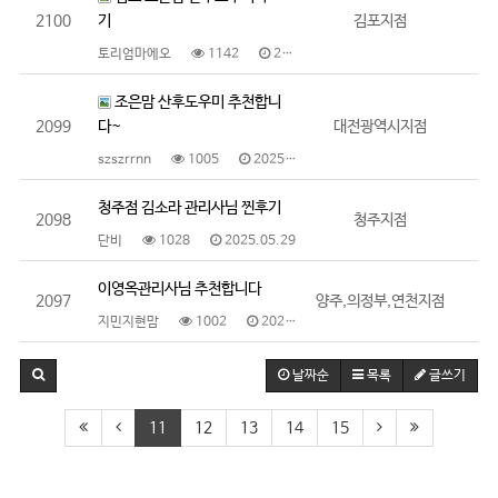
2100
기
김포지점
토리엄마에오
1142
2025.05.29
조은맘 산후도우미 추천합니
2099
다~
대전광역시지점
szszrrnn
1005
2025.05.29
청주점 김소라 관리사님 찐후기
2098
청주지점
단비
1028
2025.05.29
이영옥관리사님 추천합니다
2097
양주,의정부,연천지점
지민지현맘
1002
2025.05.28
날짜순
목록
글쓰기
11
12
13
14
15