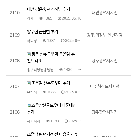
대전 김용숙 관리사님 후기
2110
대전광역시지점
김졔
1085
2025.06.10
양주점 꼼꼼한 후기
2109
양주,의정부,연천지점
혀니싱
1284
2025.06.10
광주 산후도우미 조은맘 추
2108
천드려요
광주광역시지점
송구리당당송당당
1420
2025.06.09
조은맘 산후도우미 후기
2107
나주혁신도시지점
슈키티
1083
2025.06.09
조은맘산후도우미 내돈내산
2106
후기
광주광역시지점
시히시히
1180
2025.06.09
조은맘 평택지점 찐 이용후기 :)