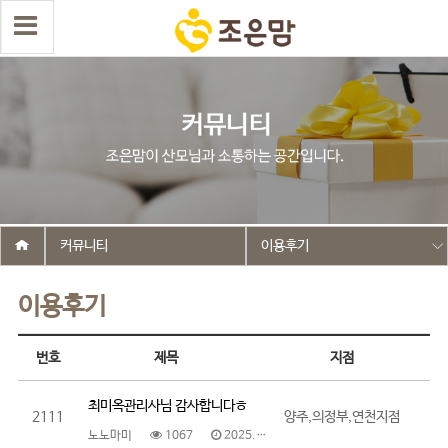
커뮤니티
이용후기
이용후기
번호
제목
지점
최미옥관리사님 감사합니다ㅎ
2111
양주,의정부,연천지점
노노마미
1067
2025.06.12