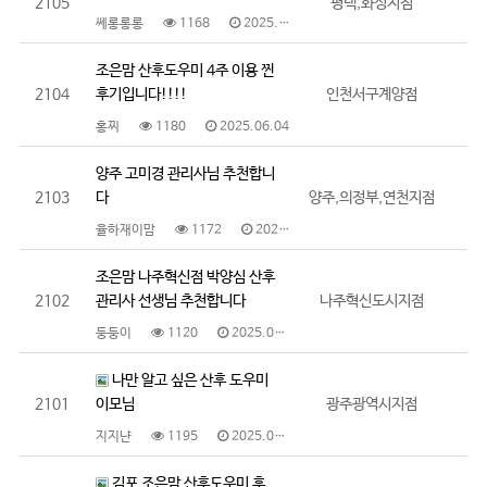
2105
평택,화성지점
쎄롱롱롱
1168
2025.06.05
조은맘 산후도우미 4주 이용 찐
2104
후기입니다!!!!
인천서구계양점
홍찌
1180
2025.06.04
양주 고미경 관리사님 추천합니
2103
다
양주,의정부,연천지점
율하재이맘
1172
2025.05.30
조은맘 나주혁신점 박양심 산후
2102
관리사 선생님 추천합니다
나주혁신도시지점
둥둥이
1120
2025.05.30
나만 알고 싶은 산후 도우미
2101
이모님
광주광역시지점
지지냔
1195
2025.05.29
김포 조은맘 산후도우미 후