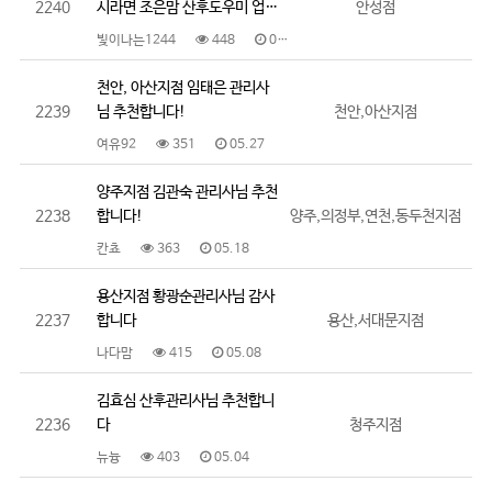
2240
시라면 조은맘 산후도우미 업…
안성점
빛이나는1244
448
05.28
천안, 아산지점 임태은 관리사
2239
님 추천합니다!
천안,아산지점
여유92
351
05.27
양주지점 김관숙 관리사님 추천
2238
합니다!
양주,의정부,연천,동두천지점
칸쵸
363
05.18
용산지점 황광순관리사님 감사
2237
합니다
용산,서대문지점
나다맘
415
05.08
김효심 산후관리사님 추천합니
2236
다
청주지점
뉴늉
403
05.04