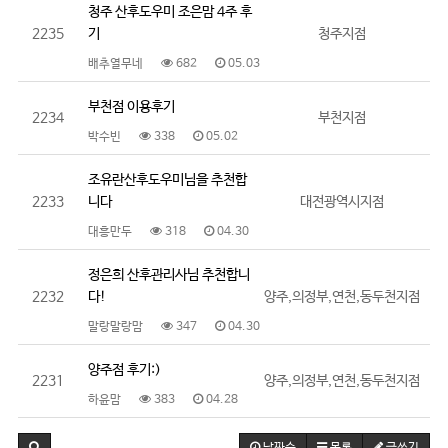
청주 산후도우미 조은맘 4주 후
2235
기
청주지점
배추열무네
682
05.03
부천점 이용후기
2234
부천지점
박수빈
338
05.02
조유란산후도우미님을 추천합
2233
니다
대전광역시지점
대흥만두
318
04.30
정은희 산후관리사님 추천합니
2232
다!
양주,의정부,연천,동두천지점
말랑말랑맘
347
04.30
양주점 후기:)
2231
양주,의정부,연천,동두천지점
하윤맘
383
04.28
날짜순
목록
글쓰기