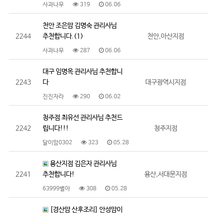
사과나무
319
06.06
천안 조은맘 김명숙 관리사님
2244
추천합니다.(1)
천안,아산지점
사과나무
287
06.06
대구 임명옥 관리사님 추천합니
2243
다
대구광역시지점
진진자라
290
06.02
청주점 최유선 관리사님 추천드
2242
립니다!!!
청주지점
달이맘0302
323
05.28
용산지점 김은자 관리사님
2241
추천합니다!
용산,서대문지점
63999별아
308
05.28
[경산맘 산후조리] 안성맘이