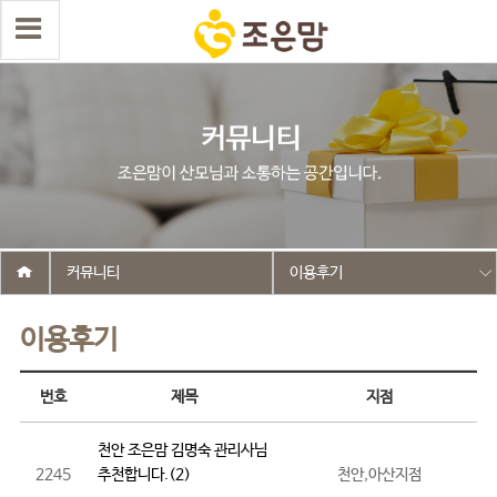
커뮤니티
이용후기
이용후기
번호
제목
지점
천안 조은맘 김명숙 관리사님
2245
추천합니다.(2)
천안,아산지점