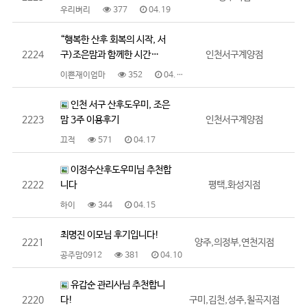
우리벼리
377
04.19
“행복한 산후 회복의 시작, 서
2224
구)조은맘과 함께한 시간…
인천서구계양점
이쁜재이엄마
352
04.17
인천 서구 산후도우미, 조은
2223
맘 3주 이용후기
인천서구계양점
끄적
571
04.17
이정수산후도우미님 추천합
2222
니다
평택,화성지점
하이
344
04.15
최명진 이모님 후기입니다!
2221
양주,의정부,연천지점
공주맘0912
381
04.10
유갑순 관리사님 추천합니
2220
다!
구미,김천,성주,칠곡지점