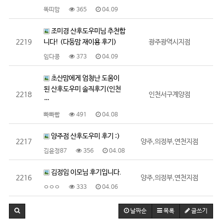
똑띠맘
365
04.09
조미경 산후도우미님 추천합
2219
니다! (다둥맘 재이용 후기)
광주광역시지점
임다콩
373
04.09
초산맘에게 엄청난 도움이
된 산후도우미 솔직후기(인천
2218
인천서구계양점
…
빠빠빱
491
04.08
양주점 산후도우미 후기 :)
2217
양주,의정부,연천지점
김윤정87
356
04.08
김정임 이모님 후기입니다.
2216
양주,의정부,연천지점
ㅇㅇㅇ
333
04.06
날짜순
목록
글쓰기