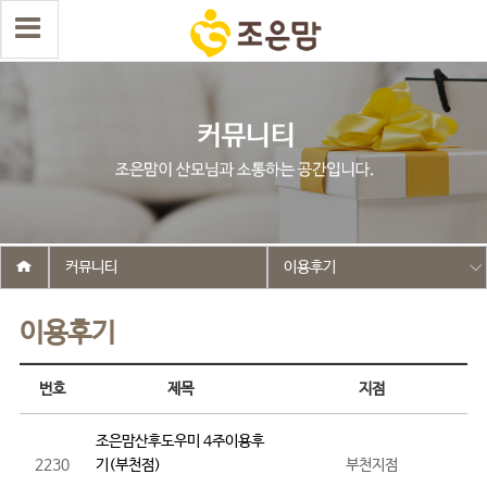
커뮤니티
이용후기
이용후기
번호
제목
지점
조은맘산후도우미 4주이용후
2230
기(부천점)
부천지점