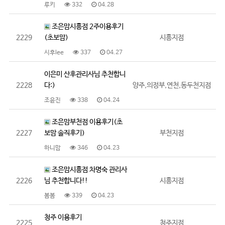
루키
332
04.28
조은맘시흥점 2주이용후기
2229
(초보맘)
시흥지점
시후lee
337
04.27
이은미 산후관리사님 추천합니
2228
다:)
양주,의정부,연천,동두천지점
조윤진
338
04.24
조은맘부천점 이용후기(초
2227
보맘 솔직후기)
부천지점
하니맘
346
04.23
조은맘시흥점 차명숙 관리사
2226
님 추천합니다!!
시흥지점
봄봄
339
04.23
청주 이용후기
2225
청주지점