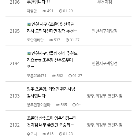
2196
추천합니다.!!
부천지점
하엘맘
491
01.29
인천 서구 <조은맘> 산후관
2195
리사 고민하신다면 강력 추천…
인천서구계양점
토양예비맘
537
01.27
인천서구맘들께 진심 추천드
려요ㅎㅎ 조은맘 산후도우미
2194
인천서구계양점
오…
쪼롱236471
562
01.27
양주 조은맘, 최명진 관리사님
2193
감사합니다
양주,의정부,연천지점
양주건강이엄마
565
01.26
조은맘 산후도미 양주의정부연
2192
천지점 너무 좋았던 오승희 …
양주,의정부,연천지점
수오니
615
01.23