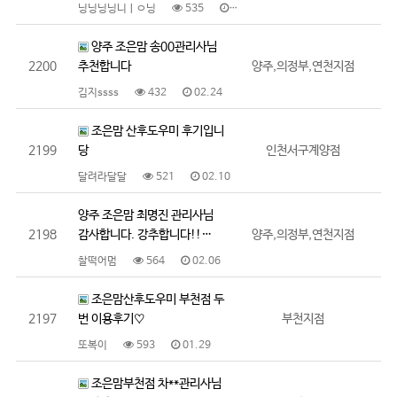
닝닝닝닝니ㅣㅇ닝
535
02.24
양주 조은맘 송00관리사님
2200
추천합니다
양주,의정부,연천지점
김지ssss
432
02.24
조은맘 산후도우미 후기입니
2199
당
인천서구계양점
달려라달달
521
02.10
양주 조은맘 최명진 관리사님
2198
감사합니다. 강추합니다!!…
양주,의정부,연천지점
찰떡어멈
564
02.06
조은맘산후도우미 부천점 두
2197
번 이용후기♡
부천지점
또복이
593
01.29
조은맘부천점 차**관리사님