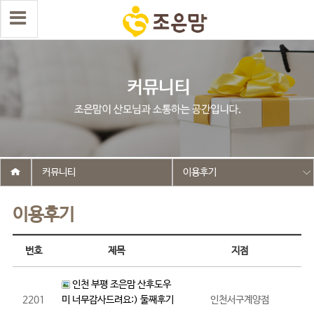
커뮤니티
이용후기
이용후기
번호
제목
지점
인천 부평 조은맘 산후도우
2201
미 너무감사드려요:) 둘째후기
인천서구계양점