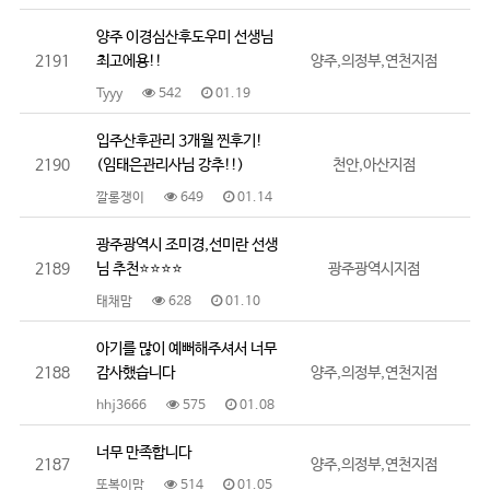
양주 이경심산후도우미 선생님
2191
최고에용!!
양주,의정부,연천지점
Tyyy
542
01.19
입주산후관리 3개월 찐후기!
2190
(임태은관리사님 강추!!)
천안,아산지점
깔롱쟁이
649
01.14
광주광역시 조미경,선미란 선생
2189
님 추천⭐️⭐️⭐️⭐️
광주광역시지점
태채맘
628
01.10
아기를 많이 예뻐해주셔서 너무
2188
감사했습니다
양주,의정부,연천지점
hhj3666
575
01.08
너무 만족합니다
2187
양주,의정부,연천지점
또복이맘
514
01.05