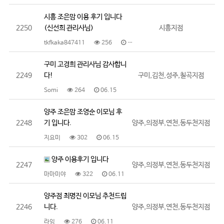
시흥 조은맘 이용 후기 입니다
2250
(신선희 관리사님)
시흥지점
tkfkaka847411
256
06.17
구미 고경희 관리사님 감사합니
2249
다!
구미,김천,성주,칠곡지점
Somi
264
06.15
양주 조은맘 조영순 이모님 후
2248
기 입니다.
양주,의정부,연천,동두천지점
지요미
302
06.15
양주 이용후기 입니다
2247
양주,의정부,연천,동두천지점
마마미야
322
06.11
양주점 최명진 이모님 추천드립
2246
니다.
양주,의정부,연천,동두천지점
라임
276
06.11