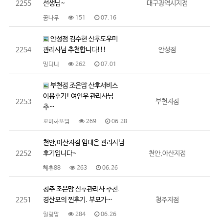
2255
선생님~
대구광역시지점
꿈나무
151
07.16
안성점 김수현 산후도우미
2254
관리사님 추천합니다!!!
안성점
밍디니
262
07.01
부천점 조은맘 산후서비스
이용후기! 여인우 관리사님
2253
부천지점
추…
꼬미하또맘
269
06.28
천안,아산지점 임태은 관리사님
2252
후기입니다~
천안,아산지점
혜츄88
263
06.26
청주 조은맘 산후관리사 추천.
2251
경산모의 찐후기. 부모가…
청주지점
힐링맘
284
06.26