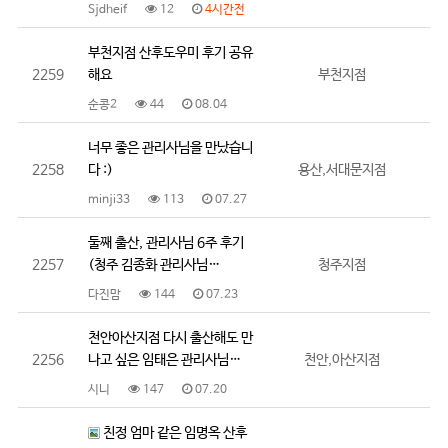
Sjdheif
12
4시간전
부천지점 산후도우미 후기 공유
2259
해요
부천지점
순콩2
44
08.04
너무 좋은 관리사님을 만났습니
2258
다 :)
용산,서대문지점
minji33
113
07.27
둘째 출산, 관리사님 6주 후기
2257
(청주 김종화 관리사님…
청주지점
다진맘
144
07.23
천안아산지점 다시 출산해도 만
2256
나고 싶은 임태은 관리사님…
천안,아산지점
시니
147
07.20
친정 엄마 같은 임명옥 산후