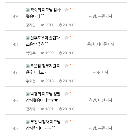
곽숙희 이모님 감사
1
149
했습니다 ^^
광명, 부천지사
강지영
2011
2019.04.12
산후도우미 꿀팁과
1
148
조은맘 추천^^
용산, 서대문지사
박민주
1990
2019.04.10
조은맘 정부지원 이
1
147
용후기에요~
광주 지사
주희경
2018
2019.04.10
박경희 이모님 정말
1
146
감사했습니다ㅜㅜ♥
천안, 아산지사
정지애
1891
2019.04.09
부천 박정자 이모님
1
145
감사합니다~~~^^
광명, 부천지사