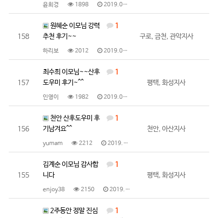
윤희경
1898
2019.05.02
원혜순 이모님 강력
1
158
추천 후기~~
구로, 금천, 관악지사
하리보
2012
2019.05.02
최수희 이모님~~산후
1
157
도우미 후기~^^
평택, 화성지사
인영이
1982
2019.04.26
천안 산후도우미 후
1
156
기남겨요^^
천안, 아산지사
yumam
2212
2019.04.26
김계순 이모님 감사합
1
155
니다
평택, 화성지사
enjoy38
2150
2019.04.18
2주동안 정말 진심
1