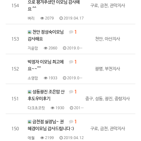
으로 챙겨주셨던 이모님 감사해
154
구로, 금천, 관악지사
요 ^^
벼리
2079
2019.04.17
천안 정성숙이모님
1
153
감사해요
천안, 아산지사
지윤맘
2060
2019.04.16
박정자 이모님 최고에
1
152
요~~^^
광명, 부천지사
소영맘
1933
2019.04.16
성동광진 조은맘 산
1
151
후도우미후기
중구, 성동, 광진, 중랑지사
다크초코릿
1930
2019.04.12
금천점 실장님~ 권
1
150
혜경이모님 감사드립니다 :)
구로, 금천, 관악지사
애월
2199
2019.04.12