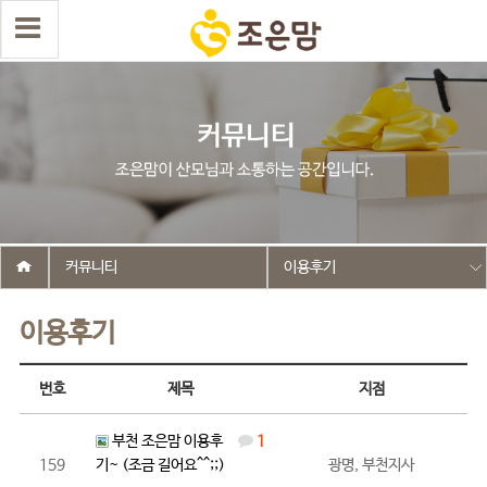
커뮤니티
이용후기
이용후기
번호
제목
지점
부천 조은맘 이용후
1
159
기~ (조금 길어요^^;;)
광명, 부천지사