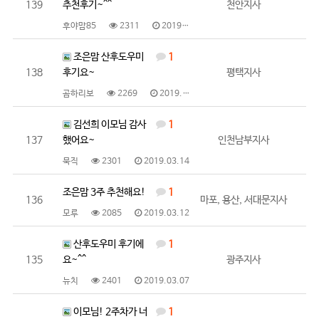
139
추천후기~^^
천안지사
후야맘85
2311
2019.03.15
조은맘 산후도우미
1
138
후기요~
평택지사
곰하리보
2269
2019.03.14
김선희 이모님 감사
1
137
했어요~
인천남부지사
묵직
2301
2019.03.14
조은맘 3주 추천해요!
1
136
마포, 용산, 서대문지사
모루
2085
2019.03.12
산후도우미 후기에
1
135
요~^^
광주지사
뉴치
2401
2019.03.07
이모님! 2주차가 너
1