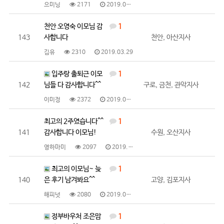
으미닝
2171
2019.04.01
천안 오영숙 이모님 감
1
143
사합니다
천안, 아산지사
김유
2310
2019.03.29
입주랑 출퇴근 이모
1
142
님들 다 감사합니다^^
구로, 금천, 관악지사
이미정
2372
2019.03.29
최고의 2주였습니다^^
1
141
감사합니다 이모님!
수원, 오산지사
영하마미
2097
2019.03.27
최고의 이모님~ 늦
1
140
은 후기 남겨봐요^^
고양, 김포지사
해피넛
2080
2019.03.26
정부바우처 조은맘
1