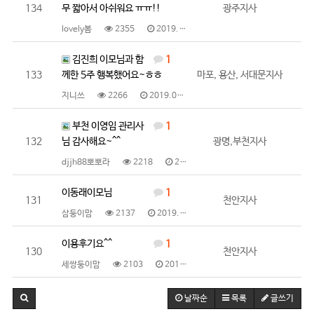
134
무 짧아서 아쉬워요 ㅠㅠ!!
광주지사
lovely봄
2355
2019.03.07
김진희 이모님과 함
1
133
께한 5주 행복했어요~ㅎㅎ
마포, 용산, 서대문지사
지니쓰
2266
2019.03.06
부천 이영임 관리사
1
132
님 감사해요~^^
광명,부천지사
djjh88뽀뽀라
2218
2019.03.05
이동래이모님
1
131
천안지사
삼둥이맘
2137
2019.02.28
이용후기요^^
1
130
천안지사
세쌍둥이맘
2103
2019.02.27
날짜순
목록
글쓰기