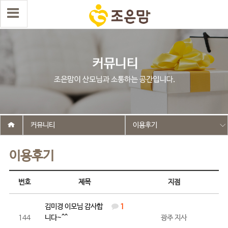
커뮤니티
이용후기
이용후기
번호
제목
지점
김미경 이모님 감사합
1
144
니다~^^
광주 지사