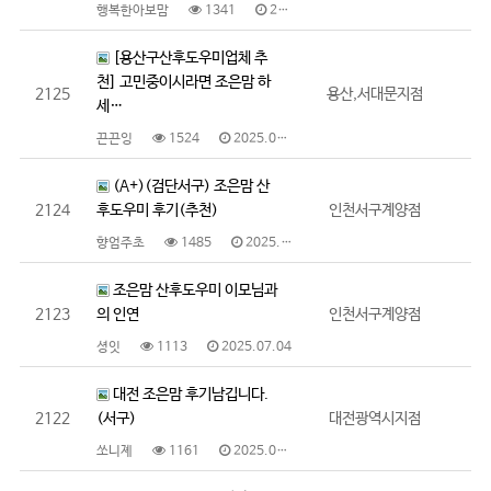
행복한아보맘
1341
2025.07.10
[용산구산후도우미업체 추
천] 고민중이시라면 조은맘 하
2125
용산,서대문지점
세…
끈끈잉
1524
2025.07.10
(A+)(검단서구) 조은맘 산
2124
후도우미 후기(추천)
인천서구계양점
향엄주초
1485
2025.07.10
조은맘 산후도우미 이모님과
2123
의 인연
인천서구계양점
셩잇
1113
2025.07.04
대전 조은맘 후기남깁니다.
2122
(서구)
대전광역시지점
쏘니졔
1161
2025.07.04