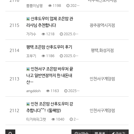
2116
나주혁신도시지점
쁨쁨이남평
1198
2025.06.17
산후도우미 업체 조은맘 관
2115
리사님 추천합니다
광주광역시지점
갸갸수
1218
2025.06.17
평택 조은맘 산후도우미 후기
2114
평택,화성지점
꼬부기
1186
2025.06.13
인천서구 조은맘 바우처 끝
나고 일반연장까지 한 내돈내
2113
인천서구계양점
산…
angddoh
1163
2025.06.13
인천 조은맘 산후도우미 강
2112
추합니다^^! (둘째맘)
인천서구계양점
티거와피그렛
1040
2025.06.13
날짜순
목록
글쓰기