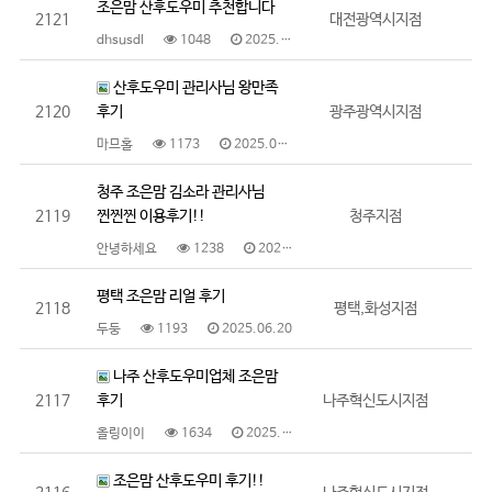
조은맘 산후도우미 추천합니다
2121
대전광역시지점
dhsusdl
1048
2025.07.04
산후도우미 관리사님 왕만족
2120
후기
광주광역시지점
마므홀
1173
2025.07.04
청주 조은맘 김소라 관리사님
2119
찐찐찐 이용후기!!
청주지점
안녕하세요
1238
2025.06.30
평택 조은맘 리얼 후기
2118
평택,화성지점
두둥
1193
2025.06.20
나주 산후도우미업체 조은맘
2117
후기
나주혁신도시지점
올링이이
1634
2025.06.17
조은맘 산후도우미 후기!!