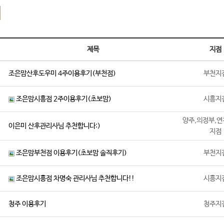
기
제목
지점
조은맘산후도우미 4주이용후기(부천점)
부천지
조은맘시흥점 2주이용후기(초보맘)
시흥지
양주,의정부,연
이은미 산후관리사님 추천합니다:)
지점
조은맘부천점 이용후기(초보맘 솔직후기)
부천지
조은맘시흥점 차명숙 관리사님 추천합니다!!
시흥지
청주 이용후기
청주지