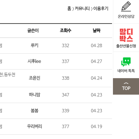
홈
커뮤니티
이용후기
글쓴이
조회수
날짜
점
루키
332
04.28
점
시후lee
337
04.27
천,동두천
조윤진
338
04.24
점
하니맘
347
04.23
점
봄봄
339
04.23
점
우리벼리
377
04.19