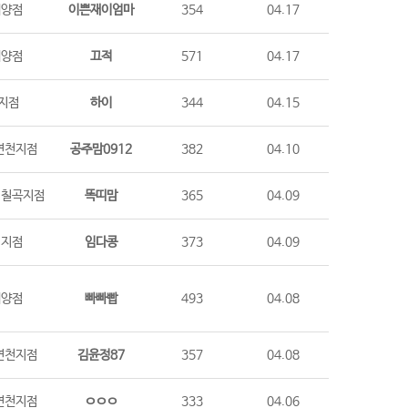
계양점
이쁜재이엄마
354
04.17
계양점
끄적
571
04.17
지점
하이
344
04.15
연천지점
공주맘0912
382
04.10
,칠곡지점
똑띠맘
365
04.09
시지점
임다콩
373
04.09
계양점
빠빠빱
493
04.08
연천지점
김윤정87
357
04.08
연천지점
ㅇㅇㅇ
333
04.06