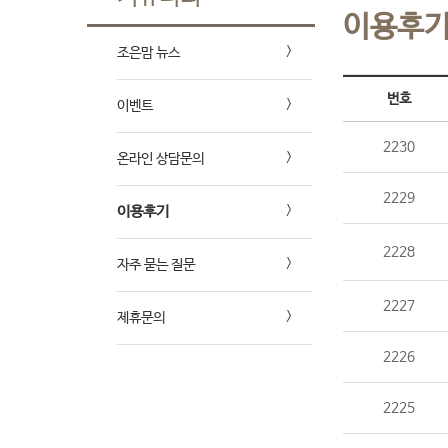
이용후
조은맘 뉴스
번호
이벤트
2230
온라인 상담문의
2229
이용후기
2228
자주 묻는 질문
2227
제휴문의
2226
2225