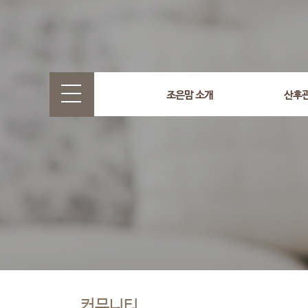
조은맘 소개
산후
커뮤니티