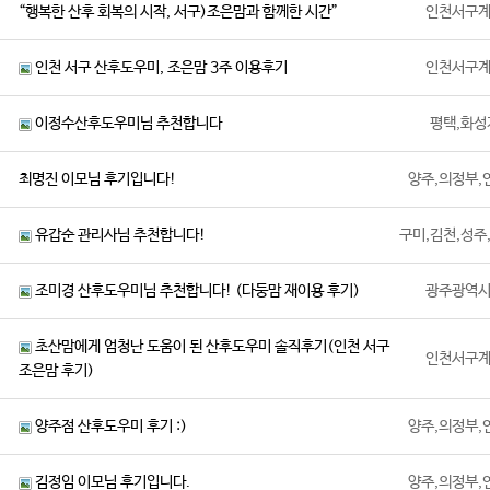
“행복한 산후 회복의 시작, 서구)조은맘과 함께한 시간”
인천서구
인천 서구 산후도우미, 조은맘 3주 이용후기
인천서구
이정수산후도우미님 추천합니다
평택,화성
최명진 이모님 후기입니다!
양주,의정부,
유갑순 관리사님 추천합니다!
구미,김천,성주
조미경 산후도우미님 추천합니다! (다둥맘 재이용 후기)
광주광역
초산맘에게 엄청난 도움이 된 산후도우미 솔직후기(인천 서구
인천서구
조은맘 후기)
양주점 산후도우미 후기 :)
양주,의정부,
김정임 이모님 후기입니다.
양주,의정부,