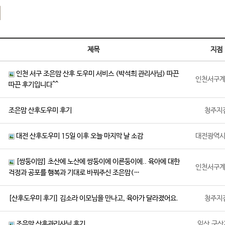
기
제목
지점
인천 서구 조은맘 산후 도우미 서비스 (박석희 관리사님) 따끈
인천서구
따끈 후기입니다^^
조은맘 산후도우미 후기
청주지
대전 산후도우미 15일 이후 오늘 마지막 날 소감
대전광역
[쌍둥이맘] 초산에 노산에 쌍둥이에 이른둥이에.. 육아에 대한
인천서구
걱정과 공포를 행복과 기대로 바꿔주신 조은맘(…
[산후도우미 후기] 김소라 이모님을 만나고, 육아가 달라졌어요.
청주지
조은맘 산후관리사님 후기
익산,군산