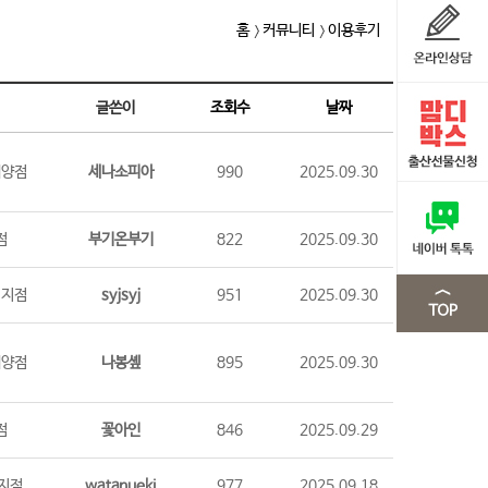
홈
커뮤니티
이용후기
글쓴이
조회수
날짜
계양점
세나소피아
990
2025.09.30
점
부기온부기
822
2025.09.30
시지점
syjsyj
951
2025.09.30
계양점
나봉솊
895
2025.09.30
점
꽃아인
846
2025.09.29
지점
watanueki
977
2025.09.18