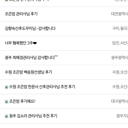
조은맘 관리사님 후기
대전광역
김향숙산후도우미님~감사합니다
구미,칠곡
너무 행복했던 3주❤️
당진,서산
광주 최해경관리사님 감사합니다^^
광주광역
수원 조은맘 백송원선생님 후기
수원,오산
수원 조은맘 한윤서 산후관리사님 추천 후기
수원,오산
조은맘 후기예요!
대구광역
청주 김소라 관리사님 추천 후기
청주지