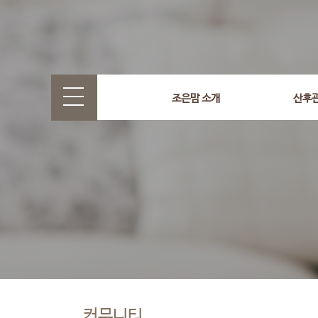
조은맘 소개
산후
커뮤니티