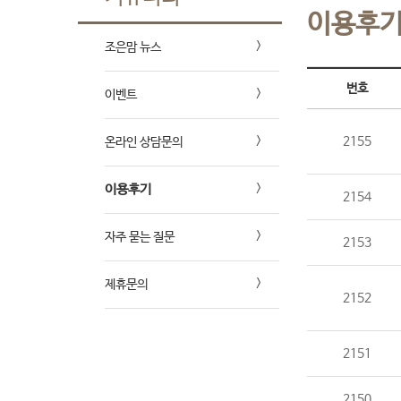
이용후
조은맘 뉴스
번호
이벤트
2155
온라인 상담문의
이용후기
2154
자주 묻는 질문
2153
제휴문의
2152
2151
2150