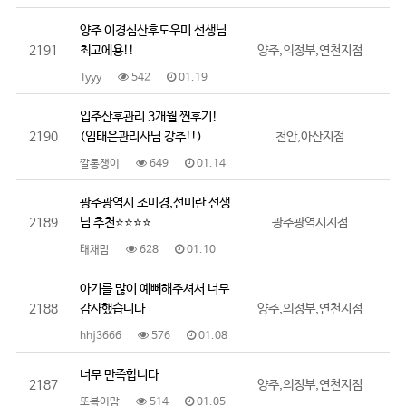
양주 이경심산후도우미 선생님
2191
최고에용!!
양주,의정부,연천지점
Tyyy
542
01.19
입주산후관리 3개월 찐후기!
2190
(임태은관리사님 강추!!)
천안,아산지점
깔롱쟁이
649
01.14
광주광역시 조미경,선미란 선생
2189
님 추천⭐️⭐️⭐️⭐️
광주광역시지점
태채맘
628
01.10
아기를 많이 예뻐해주셔서 너무
2188
감사했습니다
양주,의정부,연천지점
hhj3666
576
01.08
너무 만족합니다
2187
양주,의정부,연천지점
또복이맘
514
01.05