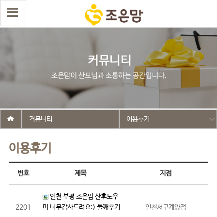
커뮤니티
이용후기
이용후기
번호
제목
지점
인천 부평 조은맘 산후도우
2201
미 너무감사드려요:) 둘째후기
인천서구계양점