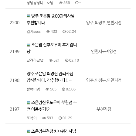
닝닝닝닝니ㅣㅇ닝
536
02.24
양주 조은맘 송00관리사님
2200
추천합니다
양주,의정부,연천지점
김지ssss
433
02.24
조은맘 산후도우미 후기입니
2199
당
인천서구계양점
달려라달달
521
02.10
양주 조은맘 최명진 관리사님
2198
감사합니다. 강추합니다!!…
양주,의정부,연천지점
찰떡어멈
565
02.06
조은맘산후도우미 부천점 두
2197
번 이용후기♡
부천지점
또복이
593
01.29
조은맘부천점 차**관리사님