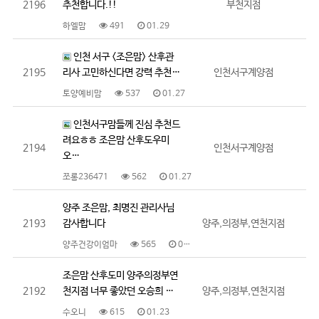
2196
추천합니다.!!
부천지점
하엘맘
491
01.29
인천 서구 <조은맘> 산후관
2195
리사 고민하신다면 강력 추천…
인천서구계양점
토양예비맘
537
01.27
인천서구맘들께 진심 추천드
려요ㅎㅎ 조은맘 산후도우미
2194
인천서구계양점
오…
쪼롱236471
562
01.27
양주 조은맘, 최명진 관리사님
2193
감사합니다
양주,의정부,연천지점
양주건강이엄마
565
01.26
조은맘 산후도미 양주의정부연
2192
천지점 너무 좋았던 오승희 …
양주,의정부,연천지점
수오니
615
01.23