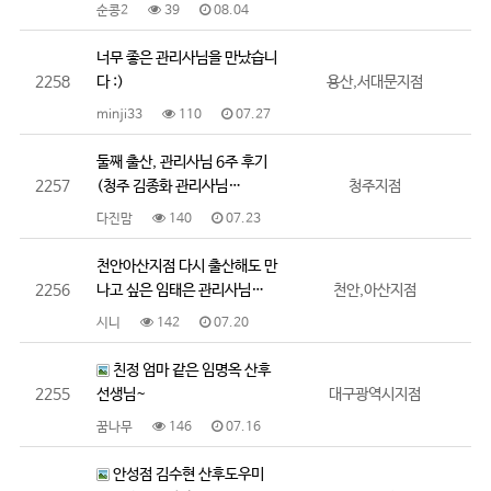
순콩2
39
08.04
너무 좋은 관리사님을 만났습니
2258
다 :)
용산,서대문지점
minji33
110
07.27
둘째 출산, 관리사님 6주 후기
2257
(청주 김종화 관리사님…
청주지점
다진맘
140
07.23
천안아산지점 다시 출산해도 만
2256
나고 싶은 임태은 관리사님…
천안,아산지점
시니
142
07.20
친정 엄마 같은 임명옥 산후
2255
선생님~
대구광역시지점
꿈나무
146
07.16
안성점 김수현 산후도우미