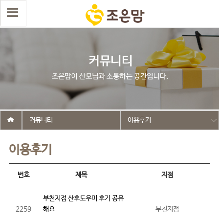
커뮤니티
이용후기
이용후기
번호
제목
지점
부천지점 산후도우미 후기 공유
2259
해요
부천지점