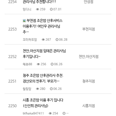
2254
관리사님 추천합니다!!!
안성점
밍디니
259
07.01
부천점 조은맘 산후서비스
이용후기! 여인우 관리사님
2253
부천지점
추…
꼬미하또맘
267
06.28
천안,아산지점 임태은 관리사님
2252
후기입니다~
천안,아산지점
혜츄88
256
06.26
청주 조은맘 산후관리사 추천.
2251
경산모의 찐후기. 부모가…
청주지점
힐링맘
280
06.26
시흥 조은맘 이용 후기 입니다
2250
(신선희 관리사님)
시흥지점
tkfkaka847411
254
06.17