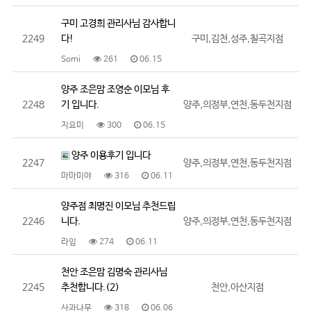
구미 고경희 관리사님 감사합니
2249
다!
구미,김천,성주,칠곡지점
Somi
261
06.15
양주 조은맘 조영순 이모님 후
2248
기 입니다.
양주,의정부,연천,동두천지점
지요미
300
06.15
양주 이용후기 입니다
2247
양주,의정부,연천,동두천지점
마마미야
316
06.11
양주점 최명진 이모님 추천드립
2246
니다.
양주,의정부,연천,동두천지점
라임
274
06.11
천안 조은맘 김명숙 관리사님
2245
추천합니다.(2)
천안,아산지점
사과나무
318
06.06