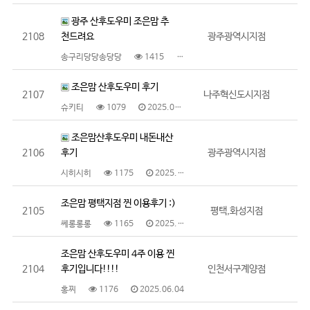
광주 산후도우미 조은맘 추
2108
천드려요
광주광역시지점
송구리당당송당당
1415
2025.06.09
조은맘 산후도우미 후기
2107
나주혁신도시지점
슈키티
1079
2025.06.09
조은맘산후도우미 내돈내산
2106
후기
광주광역시지점
시히시히
1175
2025.06.09
조은맘 평택지점 찐 이용후기 :)
2105
평택,화성지점
쎄롱롱롱
1165
2025.06.05
조은맘 산후도우미 4주 이용 찐
2104
후기입니다!!!!
인천서구계양점
홍찌
1176
2025.06.04