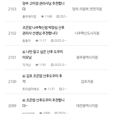
양주 고미경 관리사님 추천합니
2103
다
양주,의정부,연천지점
율하재이맘
1168
2025.05.30
조은맘 나주혁신점 박양심 산후
2102
관리사 선생님 추천합니다
나주혁신도시지점
둥둥이
1117
2025.05.30
나만 알고 싶은 산후 도우미
2101
이모님
광주광역시지점
지지냔
1191
2025.05.29
김포 조은맘 산후도우미 후
2100
기
김포지점
토리엄마에오
1137
2025.05.29
조은맘 산후도우미 추천합니
2099
다~
대전광역시지점
szszrrnn
1000
2025.05.29