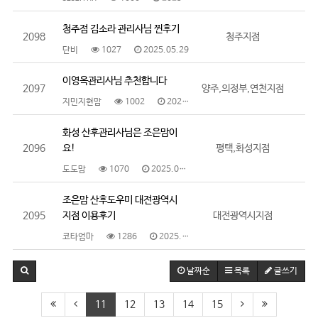
청주점 김소라 관리사님 찐후기
2098
청주지점
단비
1027
2025.05.29
이영옥관리사님 추천합니다
2097
양주,의정부,연천지점
지민지현맘
1002
2025.05.28
화성 산후관리사님은 조은맘이
2096
요!
평택,화성지점
도도맘
1070
2025.05.28
조은맘 산후도우미 대전광역시
2095
지점 이용후기
대전광역시지점
코타엄마
1286
2025.05.27
날짜순
목록
글쓰기
11
12
13
14
15