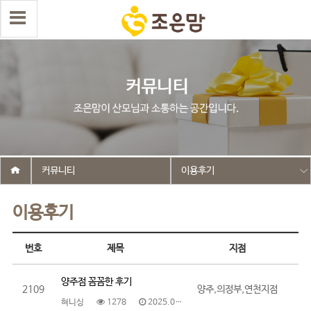
커뮤니티
이용후기
이용후기
번호
제목
지점
양주점 꼼꼼한 후기
2109
양주,의정부,연천지점
혀니싱
1278
2025.06.10