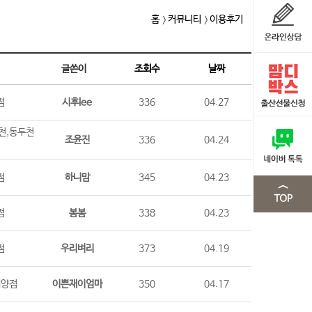
홈
커뮤니티
이용후기
글쓴이
조회수
날짜
점
시후lee
336
04.27
천,동두천
조윤진
336
04.24
점
하니맘
345
04.23
점
봄봄
338
04.23
점
우리벼리
373
04.19
계양점
이쁜재이엄마
350
04.17