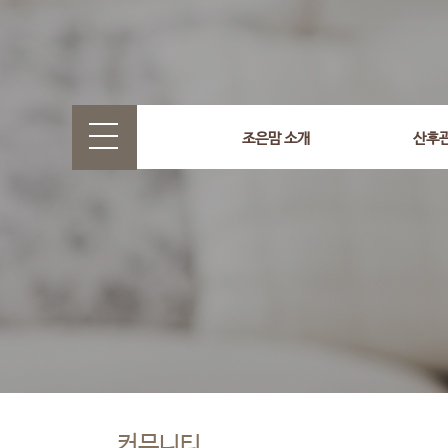
조은맘 소개
산후
커뮤니티