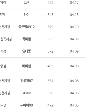
계양점
끄적
568
04.17
지점
하이
343
04.15
연천지점
공주맘0912
379
04.10
,칠곡지점
똑띠맘
363
04.09
시지점
임다콩
372
04.09
계양점
빠빠빱
489
04.08
연천지점
김윤정87
354
04.08
연천지점
ㅇㅇㅇ
330
04.06
문지점
두바이00
472
04.05