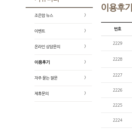
이용후
조은맘 뉴스
번호
이벤트
2229
온라인 상담문의
2228
이용후기
2227
자주 묻는 질문
2226
제휴문의
2225
2224