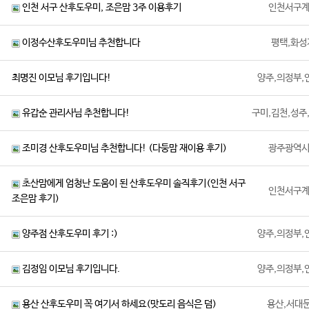
인천 서구 산후도우미, 조은맘 3주 이용후기
인천서구
이정수산후도우미님 추천합니다
평택,화성
최명진 이모님 후기입니다!
양주,의정부,
유갑순 관리사님 추천합니다!
구미,김천,성주
조미경 산후도우미님 추천합니다! (다둥맘 재이용 후기)
광주광역
초산맘에게 엄청난 도움이 된 산후도우미 솔직후기(인천 서구
인천서구
조은맘 후기)
양주점 산후도우미 후기 :)
양주,의정부,
김정임 이모님 후기입니다.
양주,의정부,
용산 산후도우미 꼭 여기서 하세요(맛도리 음식은 덤)
용산,서대