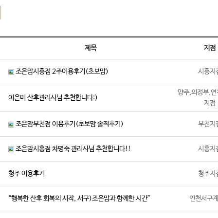
기
제목
지점
조은맘시흥점 2주이용후기(초보맘)
시흥지
양주,의정부,연
이은미 산후관리사님 추천합니다:)
지점
조은맘부천점 이용후기(초보맘 솔직후기)
부천지
조은맘시흥점 차명숙 관리사님 추천합니다!!
시흥지
청주 이용후기
청주지
“행복한 산후 회복의 시작, 서구)조은맘과 함께한 시간”
인천서구