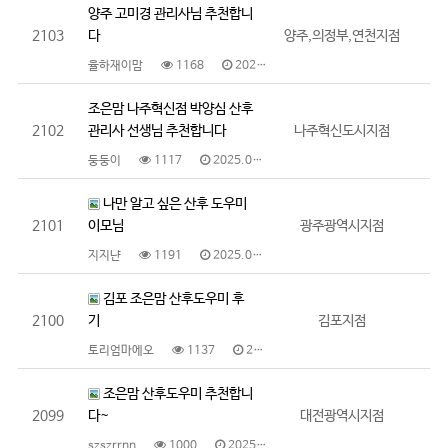
양주 고미경 관리사님 추천합니
2103
다
양주,의정부,연천지점
율하재이맘
1168
2025.05.30
조은맘 나주혁신점 박양심 산후
2102
관리사 선생님 추천합니다
나주혁신도시지점
둥둥이
1117
2025.05.30
나만 알고 싶은 산후 도우미
2101
이모님
광주광역시지점
지지냔
1191
2025.05.29
김포 조은맘 산후도우미 후
2100
기
김포지점
토리엄마에오
1137
2025.05.29
조은맘 산후도우미 추천합니
2099
다~
대전광역시지점
szszrrnn
1000
2025.05.29