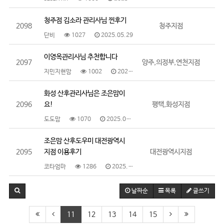
청주점 김소라 관리사님 찐후기
2098
청주지점
단비
1027
2025.05.29
이영옥관리사님 추천합니다
2097
양주,의정부,연천지점
지민지현맘
1002
2025.05.28
화성 산후관리사님은 조은맘이
2096
요!
평택,화성지점
도도맘
1070
2025.05.28
조은맘 산후도우미 대전광역시
2095
지점 이용후기
대전광역시지점
코타엄마
1286
2025.05.27
날짜순
목록
글쓰기
11
12
13
14
15