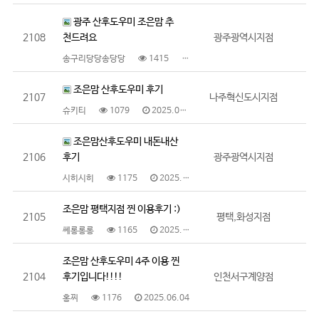
광주 산후도우미 조은맘 추
2108
천드려요
광주광역시지점
송구리당당송당당
1415
2025.06.09
조은맘 산후도우미 후기
2107
나주혁신도시지점
슈키티
1079
2025.06.09
조은맘산후도우미 내돈내산
2106
후기
광주광역시지점
시히시히
1175
2025.06.09
조은맘 평택지점 찐 이용후기 :)
2105
평택,화성지점
쎄롱롱롱
1165
2025.06.05
조은맘 산후도우미 4주 이용 찐
2104
후기입니다!!!!
인천서구계양점
홍찌
1176
2025.06.04