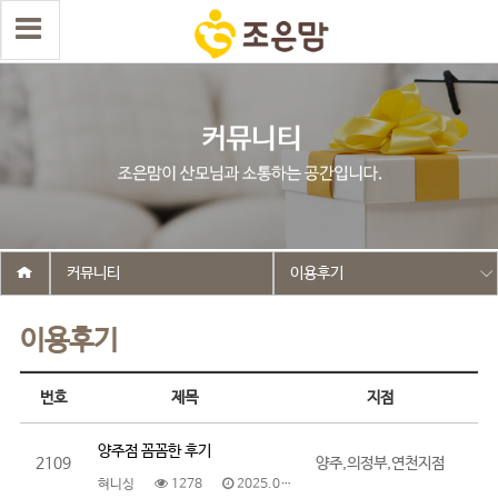
커뮤니티
이용후기
이용후기
번호
제목
지점
양주점 꼼꼼한 후기
2109
양주,의정부,연천지점
혀니싱
1278
2025.06.10