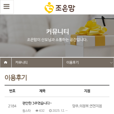
커뮤니티
이용후기
이용후기
번호
제목
지점
편안한 3주였습니다~
2184
양주,의정부,연천지점
원스타
632
2025.12.22