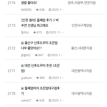
2174
정말 좋아요!
양주,의정부,연천지점
비타미미
638
2025.11.23
[인천 청라] 둘째맘 후기 :) 박
2173
주연 선생님 최고에요
인천서구계양점
빛이나
675
2025.11.21
용산구 산후도우미 조은맘
2172
너무 좋았어요!!
용산,서대문지점
은밤비2
847
2025.11.19
대전 산후도우미 추천 (조은
2171
맘)
대전광역시지점
jjukkum
665
2025.11.19
둘째엄마의 조은맘대구점후
2170
기
대구광역시지점
with427
630
2025.11.19