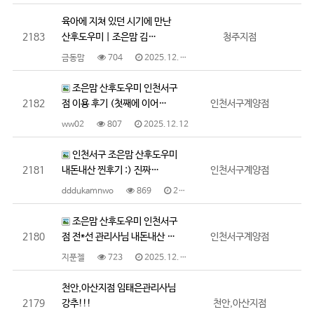
육아에 지쳐 있던 시기에 만난
2183
산후도우미 | 조은맘 김…
청주지점
금동맘
704
2025.12.16
조은맘 산후도우미 인천서구
2182
점 이용 후기 (첫째에 이어…
인천서구계양점
ww02
807
2025.12.12
인천서구 조은맘 산후도우미
2181
내돈내산 찐후기 :) 진짜…
인천서구계양점
dddukamnwo
869
2025.12.12
조은맘 산후도우미 인천서구
2180
점 전*선 관리사님 내돈내산 …
인천서구계양점
지푼젤
723
2025.12.12
천안,아산지점 임태은관리사님
2179
강추!!!
천안,아산지점