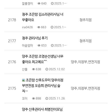
깔롱쟁이
640
2025.12.11
청주 조은맘 김소라관리사님 너
2178
무좋아요
청주지점
ira0426
663
2025.12.08
청주 관리사님 후기
2177
청주지점
아윤엄마
653
2025.12.05
양주 조은맘 조영순선생님 너무
2176
좋아요 최고예요^^
양주,의정부,연천지점
산들
638
2025.12.02
조은맘 산후도우미 양주의정
부연천점 오승희 관리사님 솔
2175
양주,의정부,연천지점
직…
꼬이
898
2025.11.26
양주 산후관리사 최명진이모님