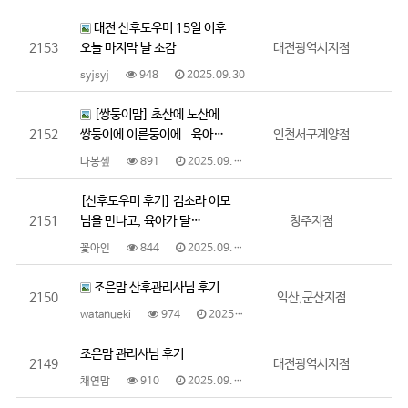
대전 산후도우미 15일 이후
2153
오늘 마지막 날 소감
대전광역시지점
syjsyj
948
2025.09.30
[쌍둥이맘] 초산에 노산에
2152
쌍둥이에 이른둥이에.. 육아…
인천서구계양점
나봉솊
891
2025.09.30
[산후도우미 후기] 김소라 이모
2151
님을 만나고, 육아가 달…
청주지점
꽃아인
844
2025.09.29
조은맘 산후관리사님 후기
2150
익산,군산지점
watanueki
974
2025.09.18
조은맘 관리사님 후기
2149
대전광역시지점
채연맘
910
2025.09.15