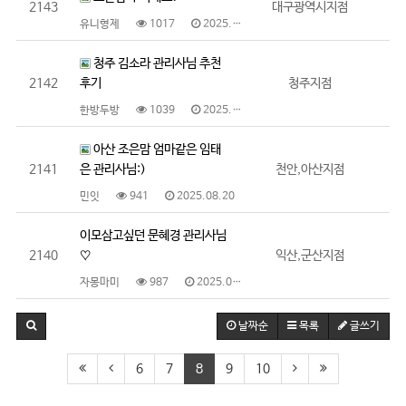
2143
대구광역시지점
유니형제
1017
2025.08.26
청주 김소라 관리사님 추천
2142
후기
청주지점
한방두방
1039
2025.08.22
아산 조은맘 엄마같은 임태
2141
은 관리사님:)
천안,아산지점
민잇
941
2025.08.20
이모삼고싶던 문혜경 관리사님
2140
♡
익산,군산지점
자몽마미
987
2025.08.14
날짜순
목록
글쓰기
6
7
8
9
10