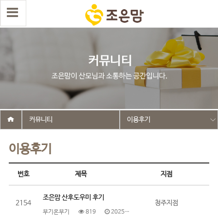
커뮤니티
이용후기
이용후기
번호
제목
지점
조은맘 산후도우미 후기
2154
청주지점
부기온부기
819
2025.09.30