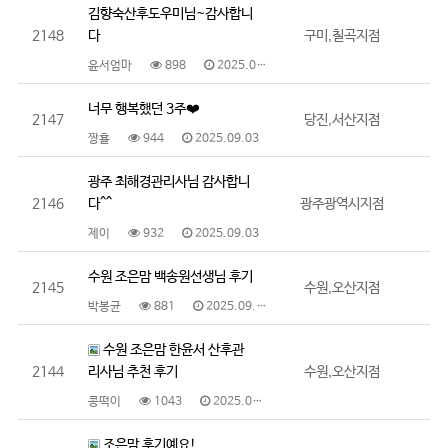
김향숙산후도우미님~감사합니
2148
다
구미,칠곡지점
윤서엄마
898
2025.09.11
너무 행복했던 3주❤️
2147
당진,서산지점
짱횰
944
2025.09.03
광주 최해경관리사님 감사합니
2146
다^^
광주광역시지점
제이
932
2025.09.03
수원 조은맘 백송원선생님 후기
2145
수원,오산지점
박봉균
881
2025.09.02
수원 조은맘 한윤서 산후관
2144
리사님 추천 후기
수원,오산지점
콩떡이
1043
2025.08.29
조은맘 후기예요!