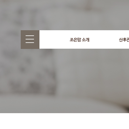
select wr_id, wr_subject from g5_write_m05_04 where wr_
조은맘 소개
산후