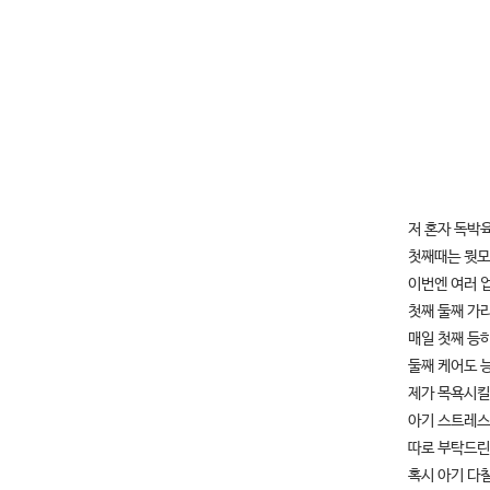
저 혼자 독박
첫째때는 뭣모
이번엔 여러 
첫째 둘째 가
매일 첫째 등
둘째 케어도 
제가 목욕시킬
아기 스트레스
따로 부탁드린
혹시 아기 다