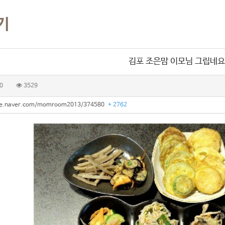
기
김포 조은맘 이모님 그립네
0
3529
afe.naver.com/momroom2013/374580
+ 2762