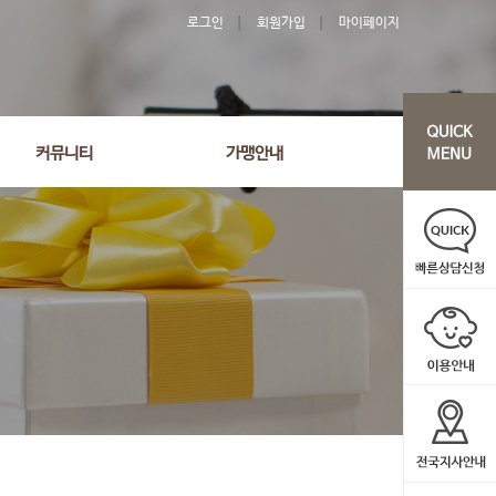
로그인
회원가입
마이페이지
'103' order by wr_datetime desc limit 1 asdasf
커뮤니티
가맹안내