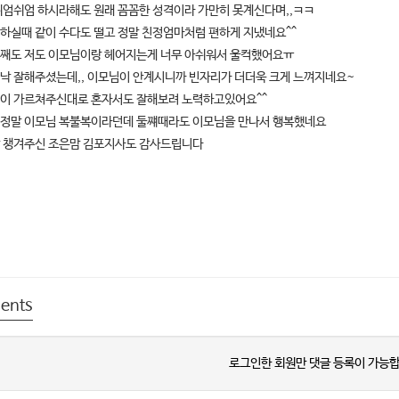
쉬엄쉬엄 하시라해도 원래 꼼꼼한 성격이라 가만히 못계신다며,,ㅋㅋ
하실때 같이 수다도 떨고 정말 친정엄마처럼 편하게 지냈네요^^
째도 저도 이모님이랑 헤어지는게 너무 아쉬워서 울컥했어요ㅠ
낙 잘해주셨는데,, 이모님이 안계시니까 빈자리가 더더욱 크게 느껴지네요~
이 가르쳐주신대로 혼자서도 잘해보려 노력하고있어요^^
정말 이모님 복불복이라던데 둘쨰때라도 이모님을 만나서 행복했네요
 챙겨주신 조은맘 김포지사도 감사드립니다
ents
로그인한 회원만 댓글 등록이 가능합