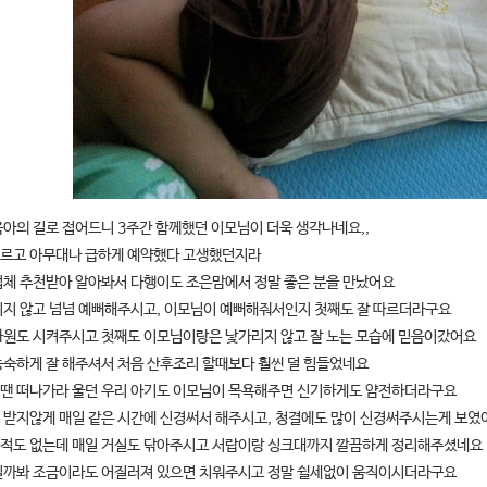
육아의 길로 접어드니 3주간 함께했던 이모님이 더욱 생각나네요,,
르고 아무대나 급하게 예약했다 고생했던지라
업체 추천받아 알아봐서 다행이도 조은맘에서 정말 좋은 분을 만났어요
리지 않고 넘넘 예뻐해주시고, 이모님이 예뻐해줘서인지 첫째도 잘 따르더라구요
하원도 시켜주시고 첫째도 이모님이랑은 낯가리지 않고 잘 노는 모습에 믿음이갔어요
능숙하게 잘 해주셔서 처음 산후조리 할때보다 훨씬 덜 힘들었네요
땐 떠나가라 울던 우리 아기도 이모님이 목욕해주면 신기하게도 얌전하더라구요
 받지않게 매일 같은 시간에 신경써서 해주시고, 청결에도 많이 신경써주시는게 보였
적도 없는데 매일 거실도 닦아주시고 서랍이랑 싱크대까지 깔끔하게 정리해주셨네요
칠까봐 조금이라도 어질러져 있으면 치워주시고 정말 쉴세없이 움직이시더라구요