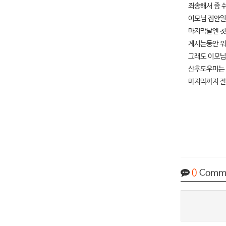
죄송해서 좀 
이모님 집안일
마지막날엔 첫
계시는동안 워
그래도 이모님
산후도우미는 
마지막까지 잘
0
Comm