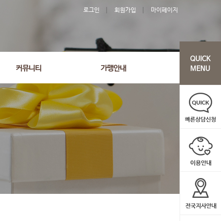
로그인
회원가입
마이페이지
'106' order by wr_datetime desc limit 1 asdasf
커뮤니티
가맹안내