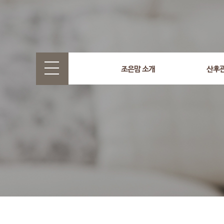
select wr_id, wr_subject from g5_write_m05_04 where wr_
조은맘 소개
산후