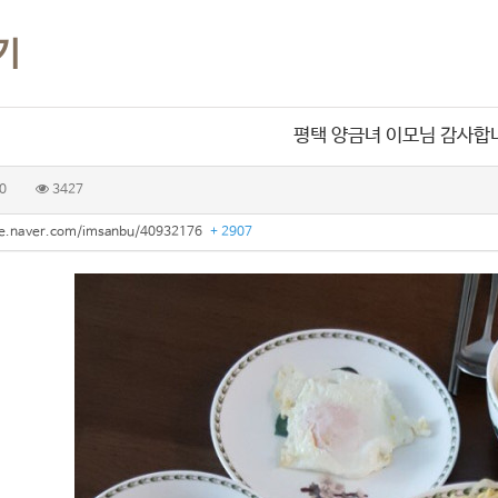
기
평택 양금녀 이모님 감사합
0
3427
afe.naver.com/imsanbu/40932176
+ 2907