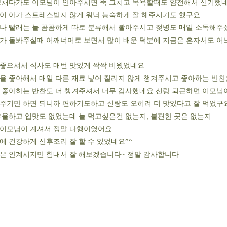
보채다가도 이모님이 안아주시면 뚝 그치고 목욕할때도 얌전해서 신기했
이 아가 스트레스받지 않게 워낙 능숙하게 잘 해주시기도 했구요
나 빨래는 늘 꼼꼼하게 따로 분류해서 빨아주시고 젖병도 매일 소독해주
가 돌봐주실때 어깨너머로 보면서 많이 배운 덕분에 지금은 혼자서도 어느
좋으셔서 식사도 매번 맛있게 싹싹 비웠었네요
을 좋아해서 매일 다른 재료 넣어 질리지 않게 챙겨주시고 좋아하는 반
 좋아하는 반찬도 더 챙겨주셔서 너무 감사했네요 신랑 퇴근하면 이모님
주기만 하면 되니까 편하기도하고 신랑도 오히려 더 맛있다고 잘 먹었구요^
우울하고 입맛도 없었는데 늘 먹고싶은건 없는지, 불편한 곳은 없는지
이모님이 계셔서 정말 다행이였어요
에 건강하게 산후조리 잘 할 수 있었네요^^
은 안계시지만 힘내서 잘 해보겠습니다~ 정말 감사합니다