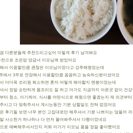
겸 다른분들께 추천드리고싶어 이렇게 후기 남겨봐요
추천으로 조은맘 양금녀 이모님께 받았어요
장해서 이용할만큼 괜찮은 이모님이었다고 강추해줬었는데
2주에서 3주로 연장해서 이용할만큼 꼼꼼하고 능숙하신분이셨어요
서 더더욱 조리원 퇴소하면 혼자 어떻게 해야할지 멘붕이었는데
셔서 정말 순탄하게 몸조리도 잘 하고 아가도 지금까지 아픈곳 없이 건강
부터 청소, 아기케어, 식사를 어떤식으로 해줬으면 좋겠는지 제 의견부
주시고 다 맞춰주셔서 계시는동안 기분 상할일도 전혀 없었어요
은 후기들 보면 너무 본인 고집대로만 해주셔서 기분 나쁘지는 않을까 
말 사소한거 하나하나 다 먼저 물어봐주셔서 다행이었네요
으로 예뻐해주셔서인지 저희 아가가 이모님 품을 정말 좋아했어요