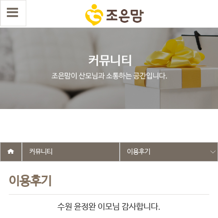
select wr_id, wr_subject from g5_write_m05_04 where wr_is_comment
= 0 and wr_datetime <= '2018-08-23 00:00:00' and wr_id <> '107' order
by wr_datetime desc limit 1 asdasf
커뮤니티
이용후기
이용후기
수원 윤정완 이모님 감사합니다.