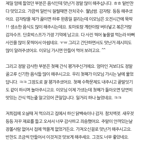
제일 맘에 들었던 부분은 음식인데 맛난거 정말 많이 해주십니다. ㅎㅎ 밑반찬
다 맛있고요. 가끔씩 일반식 질릴때면 잔치국수. 월남쌈. 감자탕. 등등 해주셨
어요. 감자탕을 제가 끓이면 하루 왼종일 걸리는데 이모님은 오전시간에 뚝딱
!! 생소한 음식도 많이 해주시는데요. 토마토랑 계란이랑 버터넣고 볶은거랑
감자수프. 단호박스프가 가장 기억에 남고요. 다 사진 찍어 놓을껄 먹는라 바뻐
사진을 많이 못찍어서 아쉽네요. ㅜㅠ 그리고 간단하면서도 맛난거 레시피도
많이 알려주셨어요. 이모님 가시면 만들어 먹어 보려고요. ^^
그리고 정말 감사한 부분은 첫째 간식 챙겨주신거에요. 엄마인 저보다도 정말
골고루 신기한 음식들 많이 해주시고요. 우리 첫째가 이모님 가시는 날에 울었
답니다. ㅋㅋ 그정도로 잘 챙겨주셨어요. 첫째 수학문제도 내주시고 끝말잇기
도 같이 하시며 놀아주시고요. 이모님 이제 가셨는데 첫째가 돌아오면 당연히
맛있는 간식 먹는줄 알고있어 큰일입니다. 일거리 하나 늘었네요. ㅋㅋ
저희집에 오실때 저 먹으라고 집에서 하신 닭백숙이나 감자. 참치액젓. 새우젓
등등 자꾸 재료를 들고 오셔서 너무 감사하고 죄송했어요. 주말이 안껴있는날
장볼사람 없어서 집에 먹을게 없었거든요. 가져오신걸로 맛난거 해주시고요.
반찬도 조금씩 만들어서 이것저것 맛보게 해주세요. 그것도 너무 좋았네요.