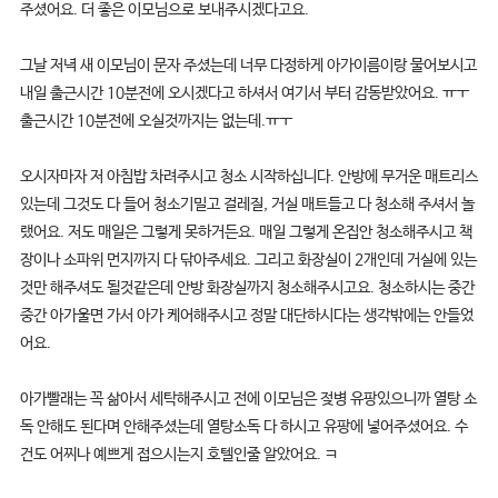
주셨어요. 더 좋은 이모님으로 보내주시겠다고요.
그날 저녁 새 이모님이 문자 주셨는데 너무 다정하게 아가이름이랑 물어보시고
내일 출근시간 10분전에 오시겠다고 하셔서 여기서 부터 감동받았어요. ㅠㅜ
출근시간 10분전에 오실것까지는 없는데.ㅠㅜ
오시자마자 저 아침밥 차려주시고 청소 시작하십니다. 안방에 무거운 매트리스
있는데 그것도 다 들어 청소기밀고 걸레질, 거실 매트들고 다 청소해 주셔서 놀
랬어요. 저도 매일은 그렇게 못하거든요. 매일 그렇게 온집안 청소해주시고 책
장이나 소파위 먼지까지 다 닦아주세요. 그리고 화장실이 2개인데 거실에 있는
것만 해주셔도 될것같은데 안방 화장실까지 청소해주시고요. 청소하시는 중간
중간 아가울면 가서 아가 케어해주시고 정말 대단하시다는 생각밖에는 안들었
어요.
아가빨래는 꼭 삶아서 세탁해주시고 전에 이모님은 젖병 유팡있으니까 열탕 소
독 안해도 된다며 안해주셨는데 열탕소독 다 하시고 유팡에 넣어주셨어요. 수
건도 어찌나 예쁘게 접으시는지 호텔인줄 알았어요. ㅋ