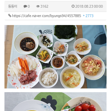
동동이
0
3162
2018.08.23 00:00
https://cafe.naver.com/byungs94/4557885
+ 2773