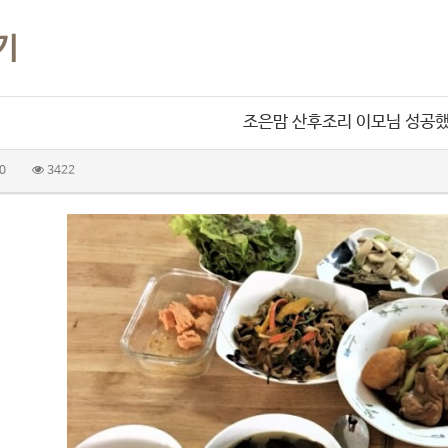
기
조은맘 산후조리 이모님 성공
0
3422