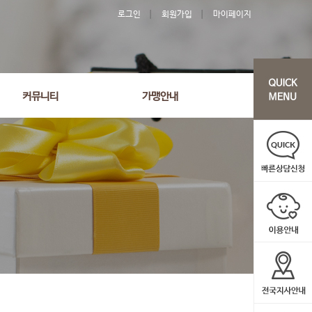
로그인
회원가입
마이페이지
'20' order by wr_datetime desc limit 1 asdasf
커뮤니티
가맹안내