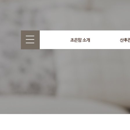
select wr_id, wr_subject from g5_write_m05_04 where wr_
조은맘 소개
산후