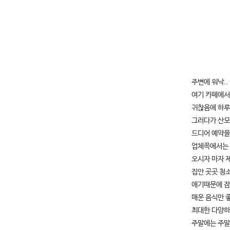
주변에 워낙.
여기 카페에서도
귀찮음에 하루
그러다가 산모
드디어 예약을
업체쪽에서는 
오시자 마자 
집안 곳곳 청소
애기때문에 잠
매운 음식만 
최대한 다양하
주말에는 주말