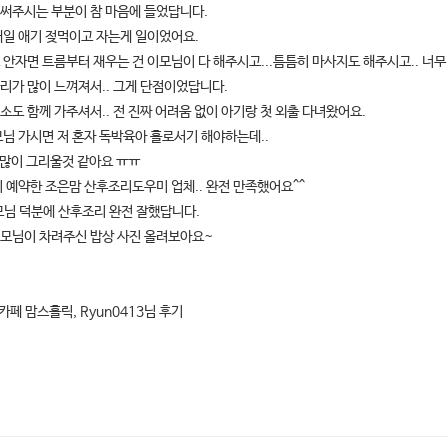
써주시는 부분이 참 마음에 들었답니다.
매일 애기 젖먹이고 자는게 일이었어요.
 안자면 트름부터 재우는 건 이모님이 다 해주시고...틈틈히 마사지도 해주시고.. 너무
리가 많이 느껴져서.. 그게 단점이었답니다.
소도 함께 가주셔서.. 전 진짜 어려움 없이 아기랑 첫 외출 다녀왔어요.
모님 가시면 저 혼자 독박육아 홀로서기 해야하는데..
 많이 그리울것 같아요 ㅠㅠ
이 예약한 조은맘 산후조리도우미 업체.. 완전 만족했어요^^
모님 덕분에 산후조리 완전 잘했답니다.
모님이 차려주신 밥상 사진 올려보아요~
 카페 맘스홀릭, Ryun0413님 후기