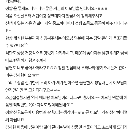
되었는데,
정말 운 좋게도 너무 너무 좋은 지금의 이모님을 만났어요~ㅎㅎㅎ
처음 오신날부터 서랍이랑 싱크대까지 깔끔하게 정리해주시고,
신생아 있는 집은 청결이 제일 중요하다면서 젖병 소독도 꼼꼼히 해주시더라구
요~
항상 세심한 부분까지 신경써주시는 이모님 덕분에 저는 정말 편하게 몸조리할
수 있었네요^^
식단도 항상 건강식으로 맛있게 차려주시고, 매운거 좋아하는 남편 위해가끔씩
따로 반찬까지 챙겨주셔서
남편도 너무 좋아하더라구요ㅎㅎ 정말 진심에서 우러나와 챙겨주시는거 같아
너무 감사했어요 ㅠㅠ
그리고 정말 신기한게 우리 아가 제가 안아주면 불편한지 칭얼대는데 이모님이
안기만하면 뚝 그치더라구요ㅋㅋㅋ
조금섭섭했지만 역시 베테랑 이모님이라 다르구나했어요~~ 이모님 덕분에 처
음엔 막막했던 육아 지식도 많이배웠네요^^
정말 산후도우미 이용하길 잘 했다는 생각이…ㅎㅎ 곧 이모님 가실 생각하니벌
써 아쉽네요..
감사한 마음에 남편이랑 같이 끝나는 날에 상품권 선물이라도 소소하게 드리기