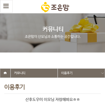
select wr_id, wr_subject from g5_write_m05_04 where wr_is_comment
= 0 and wr_datetime <= '2018-03-07 00:00:00' and wr_id <> '21' order
by wr_datetime desc limit 1 asdasf
커뮤니티
이용후기
이용후기
산후도우미 이모님 자랑해봐요ㅎㅎ