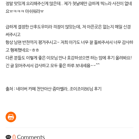
정말 맛있게 요리해주신게 많은데.. 제가 첫날에만 급하게 찍느라 사진이 없네
요ㅠㅋㅋㅋ 아쉬워라ㅠ
급하게 결정한 산후도우미라 걱정이 많았는데, 저 아픈곳은 없는지 매일 신경
써주시고
항상 남편 반찬까지 챙겨주시고~ 저희 아가도 너무 잘 돌봐주셔서 너무 감사하
고 행복했네요~ㅎㅎ
다른 분들도 이렇게 좋은 이모님 만나 호강하셨으면 하는 맘에 후기 올려봐요!
긴 글 읽어주셔서 감사하고 모두 좋은 하루 보내세용~~^^
출처 : 네이버 카페 천안아산 줌마렐라, 조이조이86님 후기
0
Comments