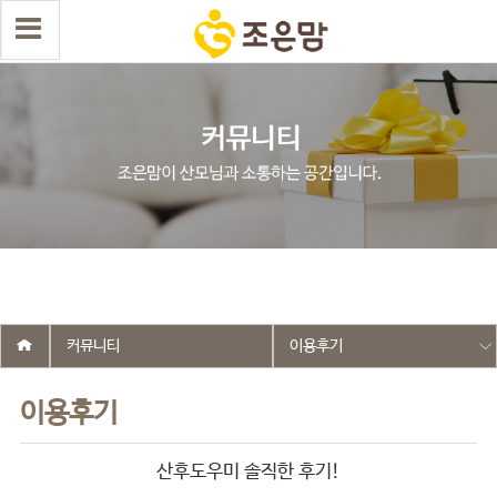
select wr_id, wr_subject from g5_write_m05_04 where wr_is_comment
= 0 and wr_datetime <= '2018-03-07 00:00:00' and wr_id <> '22' order
by wr_datetime desc limit 1 asdasf
커뮤니티
이용후기
이용후기
산후도우미 솔직한 후기!