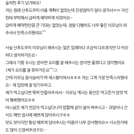
솔직한 후기 남겨봐요!
저는 원래 산후도우미 이용 계획이 없었는데 친정엄마가 일이 생겨서ㅠㅠ 지인
한테 부탁해서 급하게 예약하게 되었어요~
급하게 예약한만큼 큰 기대는 없었는데, 정말 다행히도 너무 좋은 이모님이 와
주셔서 만족스러웠네요^^
사실 산후도우미 이모님이 해주시는 일은 업체마다 조금씩 다르겠지만 다 비슷
하다 생각하거든요~
그래서 기왕 오시는 분이면 요리를 잘 해주시는 분이면 좋겠다고 생각했어요
(제가 요리를 잘 못하거든요^^;;)
근데 이모님 음식솜씨가 딱 제스탈이여서ㅎㅎㅎ 저는 그게 가장 만족스러웠네
요~ 제 입맛에 잘 맞기두하고
제가 먹고싶다면 뚝딱 만들어주셔서~ 이모님 계시는 동안은 먹고픈거 맘껏 먹
어 행복했어요ㅎㅎ
어느날은 제가 찐감자 먹고싶다니까 밥할때 같이 넣어 쪄주시고~ 과일이나 간
식도 매번 접시에 예쁘게 담아주시구ㅎㅎ
맛도 맛이지만 항상 예쁘게 담아주시는 마음이 너무 감사했어요ㅠ 사소한거에
도 많이 신경써주셨구요~