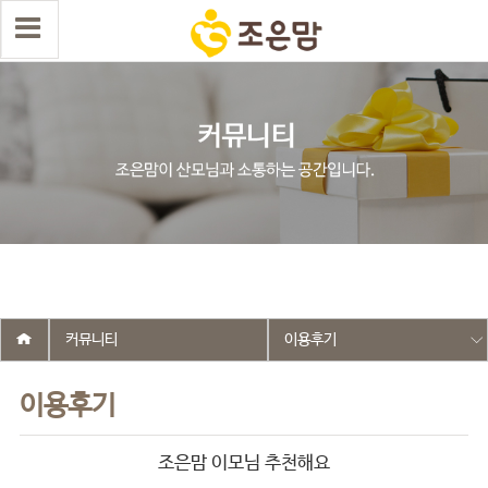
select wr_id, wr_subject from g5_write_m05_04 where wr_is_comment
= 0 and wr_datetime <= '2018-09-11 16:17:24' and wr_id <> '242' order
by wr_datetime desc limit 1 asdasf
커뮤니티
이용후기
이용후기
조은맘 이모님 추천해요