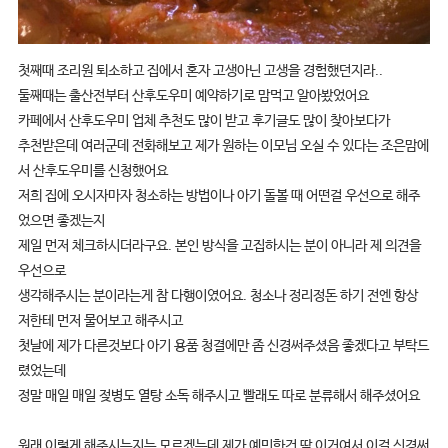
첫째때 조리원 퇴소하고 집에서 혼자 고생아닌 고생을 경험했던지라..
둘째때는 출산전부터 산후도우미 예약하기로 맘먹고 알아봤었어요
카페에서 산후도우미 업체 추천도 많이 받고 후기글도 많이 찾아보다가
추천받은데 여러군데 전화해보고 제가 원하는 이모님 오실 수 있다는 조은맘에
서 산후도우미를 신청했어요
저희 집에 오시자마자 청소하는 방법이나 아기 돌볼 때 어떤걸 우선으로 해주
었으면 좋겠는지
제일 먼저 체크하시더라구요. 본인 방식을 고집하시는 분이 아니라 제 의견을
우선으로
생각해주시는 분이라는게 참 다행이였어요. 청소나 정리정돈 하기 전엔 항상
저한테 먼저 물어보고 해주시고
첫날에 제가 다른것보다 아기 용품 청결에만 좀 신경써주셨음 좋겠다고 부탁드
렸었는데
정말 매일 매일 젖병도 열탕 소독 해주시고 빨래도 따로 분류해서 해주셨어요
원래 이렇게 해주시는지는 모르겠는데 제가 예민한건 딱 이거여서 이걸 신경써