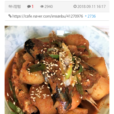
혀니맘럽
1
2940
2018.09.11 16:17
https://cafe.naver.com/imsanbu/41270976
+ 2736