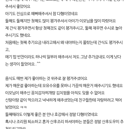
주셔서 좋았어요
아기도 진심으로 예뻐해주셔서 참 다행이었네요
둘째도 둘째지만 첫째도 많이 챙겨주셔서 아이가 이모님을 많이 따랐어요
제 간식 챙겨주면서 항상 첫째것도 같이 챙겨주시고, 둘째 재우면 수시로 놀아
주시기도 했네요.
처음에는 첫째 추가요금 내라고해서 왜 내야하는지 몰랐는데 간식도 챙겨주시
고,
애기 밥 반찬이라도 하나씩 일부러 해주셔서 저도 그냥 추가금내도 이게 낫다
는 생각이 들었어요..^^
음식도 매번 제가 좋아하는 것 위주로 잘 챙겨주셨어요
제가 매운걸 좋아하는데 모유수유를 못하니 가끔씩 매운거 해주시기도 했네요
이모님이 해주신 꽁치감자찌개랑 김치찜을 아직도 잊을 수 없어요
신랑이랑 같이 먹으라고 넉넉하게 해주셨었는데 친구들한테 자랑하려고 찍어
놨었어요 ㅋㅋ
둘째때라도 이렇게 좋은 분 만나 호강해서 정말 다행이였네요
혹시나 조리원 퇴소하고 혼자 산후조리 하셔야하는 분들은 정말 산후도우미 추
천드리고파요