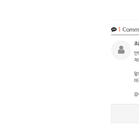
1
Comm
조
안
저
앞
아
감