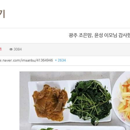
기
광주 조은맘, 윤성 이모님 감사
1
3084
afe.naver.com/imsanbu/41364946
+ 2634