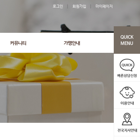
로그인
회원가입
마이페이지
'244' order by wr_datetime desc limit 1 asdasf
커뮤니티
가맹안내