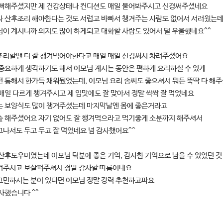
예뻐해주셨지만 제 건강상태나 컨디션도 매일 물어봐주시고 신경써주셨네요
자 산후조리 해야한다는 것도 서럽고 바빠서 챙겨주는 사람도 없어서 서러웠는
이 계시니까 의지도 많이 하게되고 대화할 사람도 있어서 덜 우울했네요^^
조리할땐 더 잘 챙겨먹어야한다고 매일 매일 신경써서 차려주셨어요
중요하게 생각하기도 해서 이모님 계시는 동안은 편하게 요리하실 수 있
게
 통해서 한가득 채워뒀었는데, 이모님 요리 솜씨도 좋으셔서 뭐든 뚝딱 다 해
매일 다르게 챙겨주시고 제 입맛에도 잘 맞아서 정말 싹싹 잘 먹었네요
는 보양식도 많이 챙겨주셨는데 마지막날엔 몸에 좋은거라고
솥 해주셨어요 자기 없어도 잘 챙겨먹으라고 먹기좋게 소분까지 해주셔서
나서도 두고 두고 잘 먹었네요 넘 감사했어요^^
산후도우미였는데 이모님 덕분에 좋은 기억, 감사한 기억으로 남을 수 있었던 것
겨주시고 보살펴주셔서 정말 감사할 따름이네요
고민하시는 분이 있다면 이모님 정말 강력 추천하고파요
사했습니다 ^^