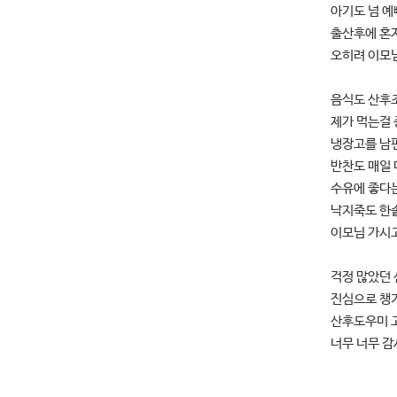
아기도 넘 
출산후에 혼
오히려 이모님
음식도 산후
제가 먹는걸 
냉장고를 남편
반찬도 매일 
수유에 좋다
낙지죽도 한
이모님 가시고
걱정 많았던 
진심으로 챙
산후도우미 
너무 너무 감