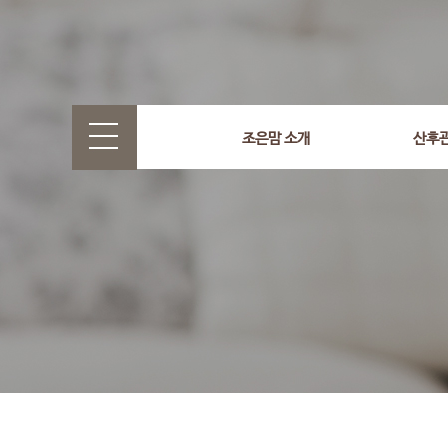
select wr_id, wr_subject from g5_write_m05_04 where wr_
조은맘 소개
산후