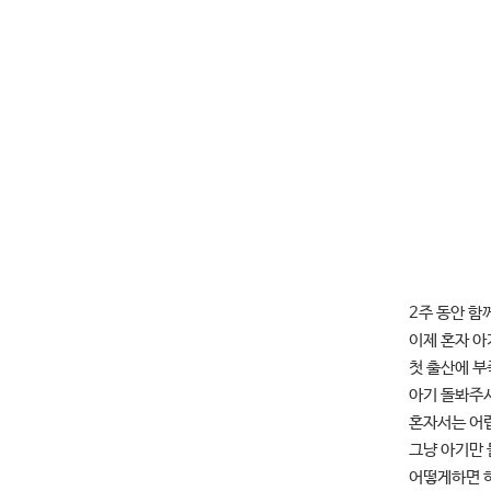
2주 동안 함
이제 혼자 아
첫 출산에 
아기 돌봐주
혼자서는 어
그냥 아기만
어떻게하면 