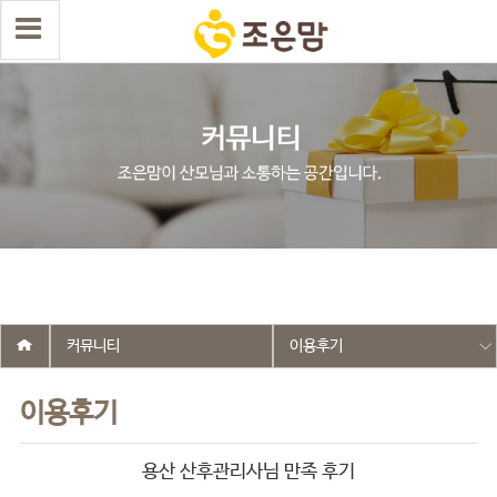
select wr_id, wr_subject from g5_write_m05_04 where wr_is_comment
= 0 and wr_datetime <= '2025-05-09 12:45:14' and wr_id <> '2549'
order by wr_datetime desc limit 1 asdasf
커뮤니티
이용후기
이용후기
용산 산후관리사님 만족 후기