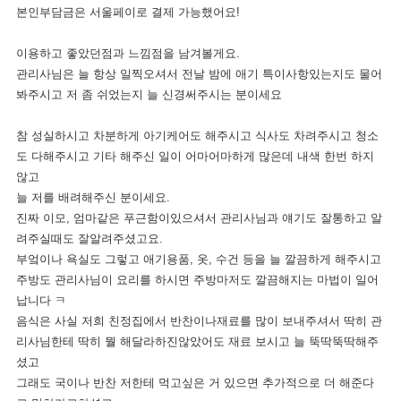
본인부담금은 서울페이로 결제 가능했어요!
이용하고 좋았던점과 느낌점을 남겨볼게요.
관리사님은 늘 항상 일찍오셔서 전날 밤에 애기 특이사항있는지도 물어
봐주시고 저 좀 쉬었는지 늘 신경써주시는 분이세요
참 성실하시고 차분하게 아기케어도 해주시고 식사도 차려주시고 청소
도 다해주시고 기타 해주신 일이 어마어마하게 많은데 내색 한번 하지
않고
늘 저를 배려해주신 분이세요.
진짜 이모, 엄마같은 푸근함이있으셔서 관리사님과 얘기도 잘통하고 알
려주실때도 잘알려주셨고요.
부엌이나 욕실도 그렇고 애기용품, 옷, 수건 등을 늘 깔끔하게 해주시고
주방도 관리사님이 요리를 하시면 주방마저도 깔끔해지는 마법이 일어
납니다 ㅋ
음식은 사실 저희 친정집에서 반찬이나재료를 많이 보내주셔서 딱히 관
리사님한테 딱히 뭘 해달라하진않았어도 재료 보시고 늘 뚝딱뚝딱해주
셨고
그래도 국이나 반찬 저한테 먹고싶은 거 있으면 추가적으로 더 해준다